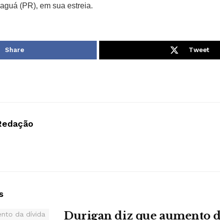
aguá (PR), em sua estreia.
Share
Tweet
Redação
s
Durigan diz que aumento d