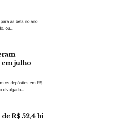
 para as bets no ano
o, ou...
peram
s em julho
am os depósitos em R$
o divulgado...
 de R$ 52,4 bi