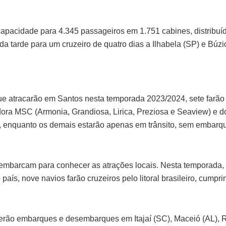
 capacidade para 4.345 passageiros em 1.751 cabines, distribu
l da tarde para um cruzeiro de quatro dias a Ilhabela (SP) e Búzi
ue atracarão em Santos nesta temporada 2023/2024, sete farão 
ora MSC (Armonia, Grandiosa, Lirica, Preziosa e Seaview) e d
, enquanto os demais estarão apenas em trânsito, sem embar
esembarcam para conhecer as atrações locais. Nesta temporada,
 país, nove navios farão cruzeiros pelo litoral brasileiro, cumpr
erão embarques e desembarques em Itajaí (SC), Maceió (AL), Ri