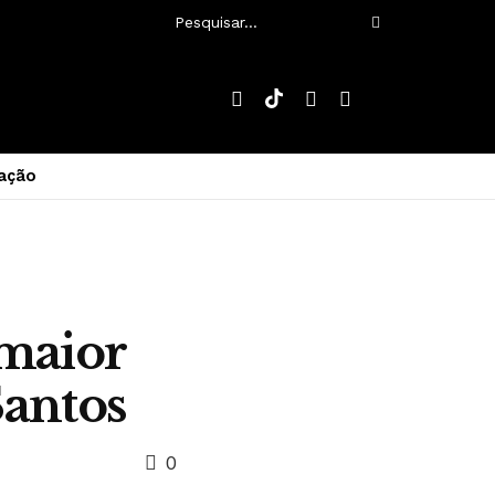
ação
 maior
Santos
0