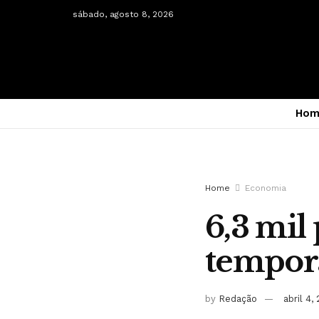
sábado, agosto 8, 2026
Hom
Home
Economia
6,3 mil
tempora
by
Redação
abril 4,