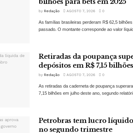
bilhões para bets em 2025
by
Redação
AGOSTO 7, 2026
0
As famílias brasileiras perderam R$ 62,5 bilhões
passado. O montante corresponde ao valor líquid
Retiradas da poupança su
depósitos em R$ 7,15 bilhõe
by
Redação
AGOSTO 7, 2026
0
As retiradas da caderneta de poupança superar
7,15 bilhões em julho deste ano, segundo relatóri
Petrobras tem lucro líquido
no segundo trimestre