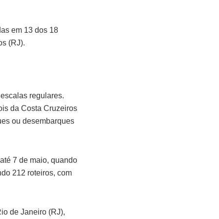
ídas em 13 dos 18
os (RJ).
escalas regulares.
ois da Costa Cruzeiros
ques ou desembarques
 até 7 de maio, quando
indo 212 roteiros, com
o de Janeiro (RJ),