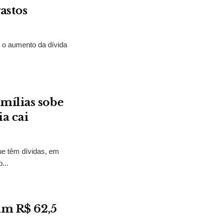
astos
e o aumento da dívida
mílias sobe
a cai
ue têm dívidas, em
...
am R$ 62,5