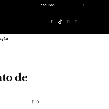
ação
to de
0