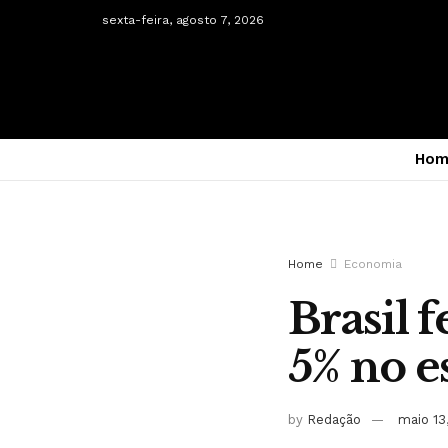
sexta-feira, agosto 7, 2026
Hom
Home
Economia
Brasil 
5% no 
by
Redação
maio 13