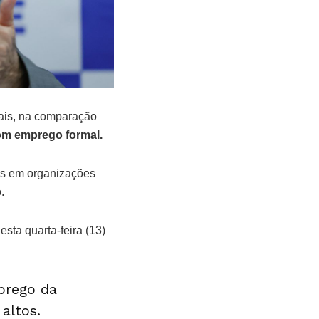
ais, na comparação
om emprego formal.
res em organizações
.
sta quarta-feira (13)
prego da
altos.