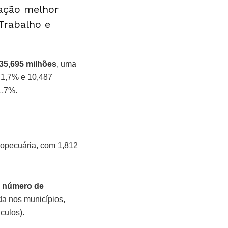
ação melhor
 Trabalho e
 35,695 milhões
, uma
 1,7% e 10,487
1,7%.
ropecuária, com 1,812
o número de
da nos municípios,
culos).