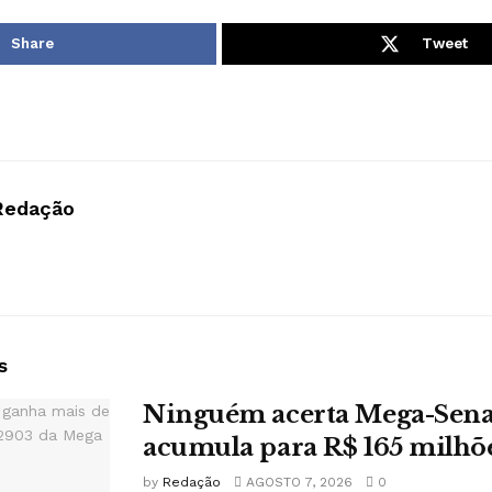
Share
Tweet
Redação
s
Ninguém acerta Mega-Sena
acumula para R$ 165 milhõ
by
Redação
AGOSTO 7, 2026
0