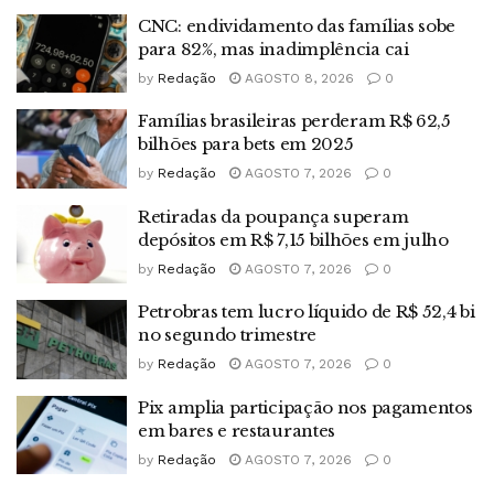
CNC: endividamento das famílias sobe
para 82%, mas inadimplência cai
by
Redação
AGOSTO 8, 2026
0
Famílias brasileiras perderam R$ 62,5
bilhões para bets em 2025
by
Redação
AGOSTO 7, 2026
0
Retiradas da poupança superam
depósitos em R$ 7,15 bilhões em julho
by
Redação
AGOSTO 7, 2026
0
Petrobras tem lucro líquido de R$ 52,4 bi
no segundo trimestre
by
Redação
AGOSTO 7, 2026
0
Pix amplia participação nos pagamentos
em bares e restaurantes
by
Redação
AGOSTO 7, 2026
0