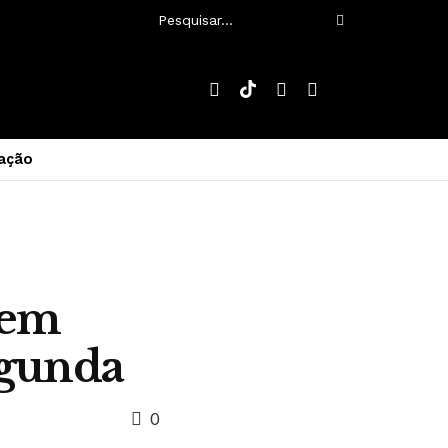
ação
 em
egunda
0