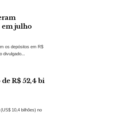
peram
s em julho
am os depósitos em R$
o divulgado...
 de R$ 52,4 bi
s (US$ 10,4 bilhões) no