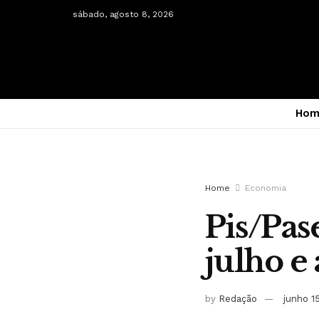
sábado, agosto 8, 2026
Hom
Home
Economia
Pis/Pa
julho e
by
Redação
junho 1