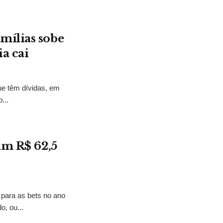
mílias sobe
a cai
ue têm dívidas, em
...
am R$ 62,5
 para as bets no ano
o, ou...