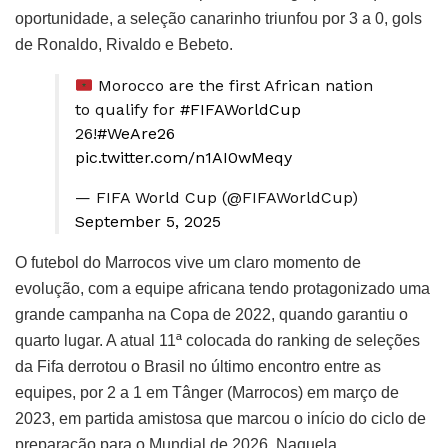
oportunidade, a seleção canarinho triunfou por 3 a 0, gols
de Ronaldo, Rivaldo e Bebeto.
Morocco are the first African nation
to qualify for
#FIFAWorldCup
26!
#WeAre26
pic.twitter.com/n1AI0wMeqy
— FIFA World Cup (@FIFAWorldCup)
September 5, 2025
O futebol do Marrocos vive um claro momento de
evolução, com a equipe africana tendo protagonizado uma
grande campanha na Copa de 2022, quando garantiu o
quarto lugar. A atual 11ª colocada do ranking de seleções
da Fifa derrotou o Brasil no último encontro entre as
equipes, por 2 a 1 em Tânger (Marrocos) em março de
2023, em partida amistosa que marcou o início do ciclo de
preparação para o Mundial de 2026. Naquela