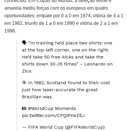
conhecido. Em Copas do Mundo, a seleção verde e
amarela mediu forças com os europeus em quatro
oportunidades: empate por 0 a 0 em 1974, vitória de 4 a 1
em 1982, triunfo de 1 a 0 em 1990 e vitória de 2 a 1 em
1998.
🗣️ “In training he’d place two shirts: one
at the top-left corner, one on the right.
He’d take 50 free-kicks and take the
shirts down 30-35 times” – Leonardo on
Zico.
🎯 In 1982, Scotland found to their cost
just how laser-accurate the great
Brazilian was.
📸
#WorldCup
Moments
pic.twitter.com/CFQlPnxZEJ
— FIFA World Cup (@FIFAWorldCup)