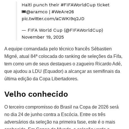
Haiti punch their
#FIFAWorldCup
ticket
🎟️
@aramco
|
#WeAre26
pic.twitter.com/aCWKI9q2JD
— FIFA World Cup (@FIFAWorldCup)
November 19, 2025
A equipe comandada pelo técnico francês Sébastien
Migné, atual 84ª colocada do ranking de seleções da Fifa,
tem como um de seus destaques o zagueiro Ricardo Adé,
que ajudou a LDU (Equador) a alcançar as semifinais da
última edição da Copa Libertadores.
Velho conhecido
O terceiro compromisso do Brasil na Copa de 2026 será
no dia 24 de junho contra a Escócia. Entre os três
adversários da seleção na primeira fase, este é o mais