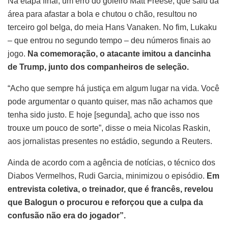
Na etapa final, um erro do goleiro Matt Freese, que saiu da
área para afastar a bola e chutou o chão, resultou no
terceiro gol belga, do meia Hans Vanaken. No fim, Lukaku
– que entrou no segundo tempo – deu números finais ao
jogo.
Na comemoração, o atacante imitou a dancinha
de Trump, junto dos companheiros de seleção.
“Acho que sempre há justiça em algum lugar na vida. Você
pode argumentar o quanto quiser, mas não achamos que
tenha sido justo. E hoje [segunda], acho que isso nos
trouxe um pouco de sorte”, disse o meia Nicolas Raskin,
aos jornalistas presentes no estádio, segundo a Reuters.
Ainda de acordo com a agência de notícias, o técnico dos
Diabos Vermelhos, Rudi Garcia, minimizou o episódio.
Em
entrevista coletiva, o treinador, que é francês, revelou
que Balogun o procurou e reforçou que a culpa da
confusão não era do jogador”.