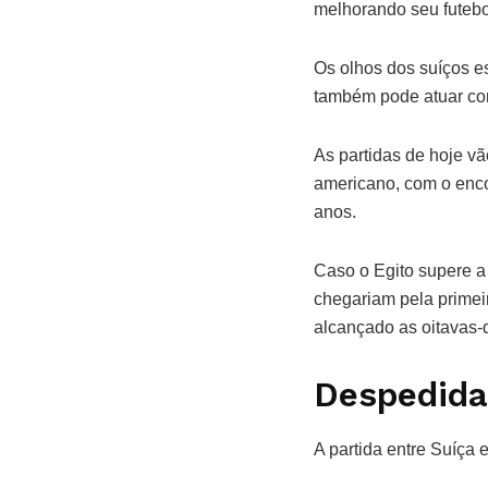
melhorando seu futebo
Os olhos dos suíços e
também pode atuar com
As partidas de hoje vã
americano, com o enco
anos.
Caso o Egito supere a A
chegariam pela primeir
alcançado as oitavas-d
Despedida
A partida entre Suíça 