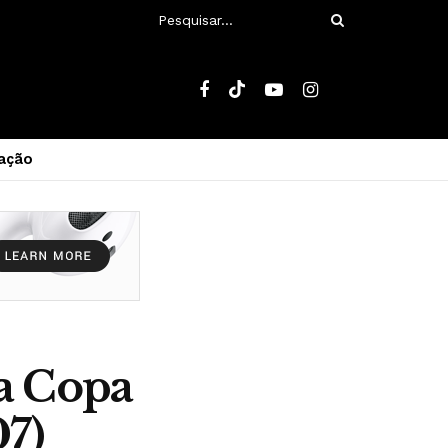
ação
da Copa
07)