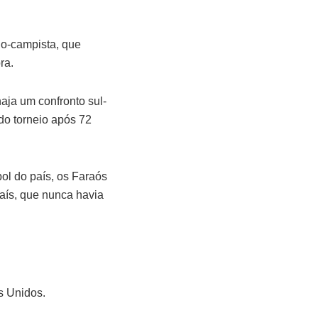
io-campista, que
ra.
haja um confronto sul-
do torneio após 72
bol do país, os Faraós
país, que nunca havia
s Unidos.