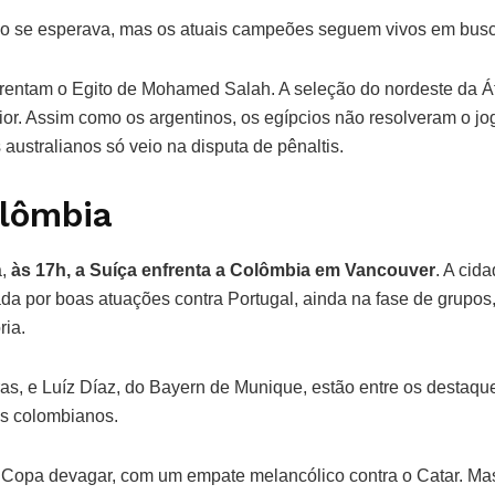
mo se esperava, mas os atuais campeões seguem vivos em busc
rentam o Egito de Mohamed Salah. A seleção do nordeste da Áf
rior. Assim como os argentinos, os egípcios não resolveram o jo
 australianos só veio na disputa de pênaltis.
olômbia
,
às 17h, a Suíça enfrenta a Colômbia em Vancouver
. A cid
 por boas atuações contra Portugal, ainda na fase de grupos,
ria.
as, e Luíz Díaz, do Bayern de Munique, estão entre os destaque
s colombianos.
Copa devagar, com um empate melancólico contra o Catar. Mas, 