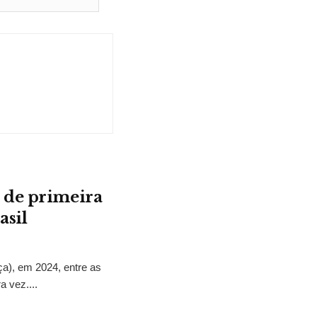
 de primeira
asil
ça), em 2024, entre as
a vez....