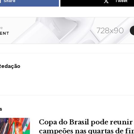
Share
Tweet
Redação
s
Copa do Brasil pode reuni
campeões nas quartas de fi