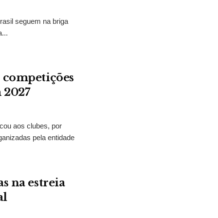
rasil seguem na briga
...
s competições
 2027
icou aos clubes, por
rganizadas pela entidade
s na estreia
al