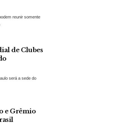
 podem reunir somente
.
ial de Clubes
do
aulo será a sede do
o e Grêmio
rasil