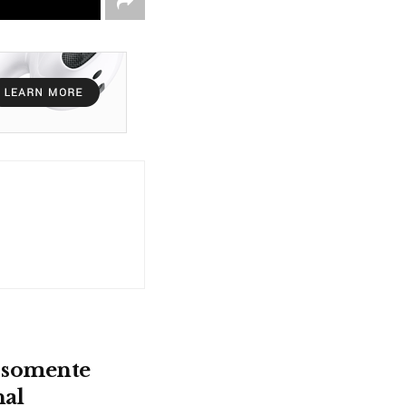
r somente
nal