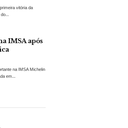
rimeira vitória da
do...
 na IMSA após
ica
rtante na IMSA Michelin
ada em...