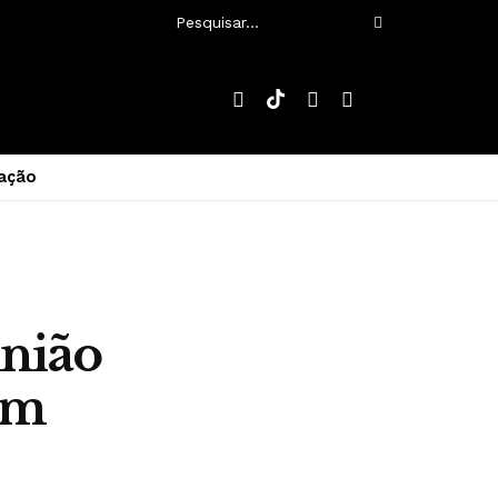
ação
união
em