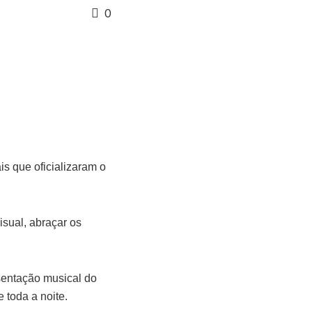
0
s que oficializaram o
sual, abraçar os
esentação musical do
 toda a noite.