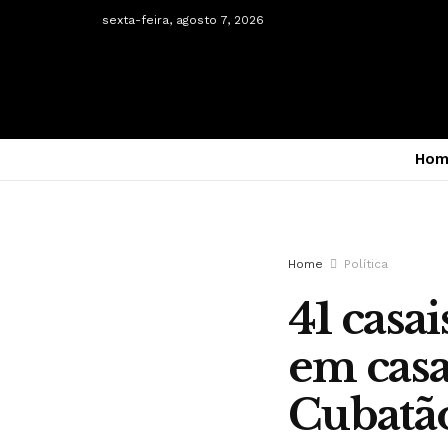
sexta-feira, agosto 7, 2026
Hom
Home
Política
41 casai
em cas
Cubatã