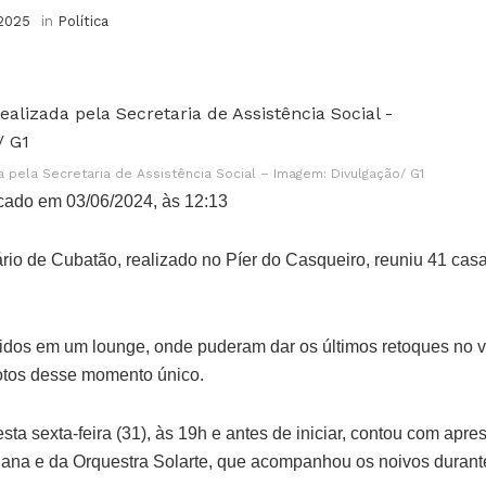
 2025
in
Política
a pela Secretaria de Assistência Social – Imagem: Divulgação/ G1
cado em 03/06/2024, às 12:13
io de Cubatão, realizado no Píer do Casqueiro, reuniu 41 casai
idos em um lounge, onde puderam dar os últimos retoques no vi
fotos desse momento único.
sta sexta-feira (31), às 19h e antes de iniciar, contou com apr
Viana e da Orquestra Solarte, que acompanhou os noivos durante