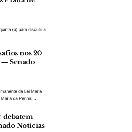
 e falta de
nta (6) para discutir a
safios nos 20
a — Senado
rmanente da Lei Maria
 Maria da Penha:...
r debatem
nado Notícias