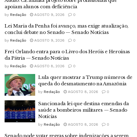
Áudio: CE analisa projeto sobre profissionais que
apoiam alunos com deficiência
by
Redação
AGOSTO 9, 2026
0
Lei Maria da Penha foi avanço, mas exige atualização,
conclui debate no Senado — Senado Notícias
by
Redação
AGOSTO 9, 2026
0
Frei Orlando entra para o Livro dos Heróis e Heroínas
da Pátria — Senado Notícias
by
Redação
AGOSTO 8, 2026
0
Lula quer mostrar a Trump números de
queda do desmatamento na Amazônia
by
Redação
AGOSTO 8, 2026
0
Sancionada lei que destina emendas da
saúde a bombeiros militares — Senado
Notícias
by
Redação
AGOSTO 8, 2026
0
Senado pode votar regras sobre indenizações a serem