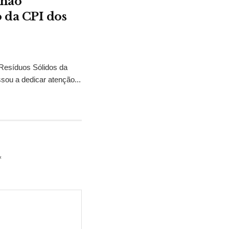
 não
 da CPI dos
 Resíduos Sólidos da
sou a dedicar atenção...
*