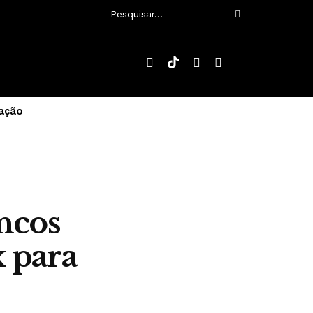
ação
ncos
x para