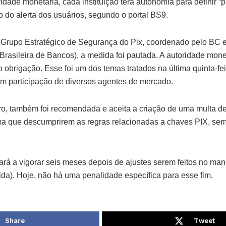
dade monetária, cada instituição terá autonomia para definir “
io do alerta dos usuários, segundo o portal BS9.
rupo Estratégico de Segurança do Pix, coordenado pelo BC e 
rasileira de Bancos), a medida foi pautada. A autoridade monet
 obrigação. Esse foi um dos temas tratados na última quinta-fei
m participação de diversos agentes de mercado.
ro, também foi recomendada e aceita a criação de uma multa de
ema que descumprirem as regras relacionadas a chaves PIX, sem
á a vigorar seis meses depois de ajustes serem feitos no man
ida). Hoje, não há uma penalidade específica para esse fim.
Share
Tweet