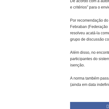
De acordo com a autori
e critérios” para o env
Por recomendação do G
Febraban (Federação B
resolveu acatá-la como
grupo de discussão co
Além disso, no encont
participantes do sist
isenção.
A norma também passar
(ainda em data indefin