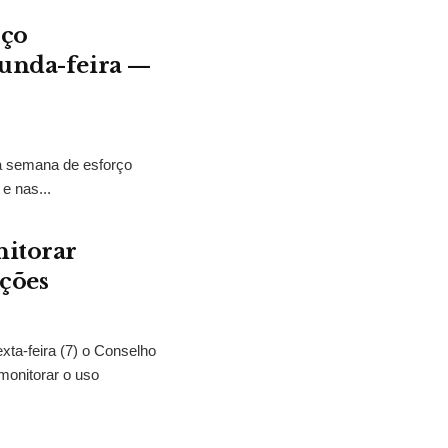
rço
gunda-feira —
ma semana de esforço
e nas...
nitorar
ições
exta-feira (7) o Conselho
monitorar o uso