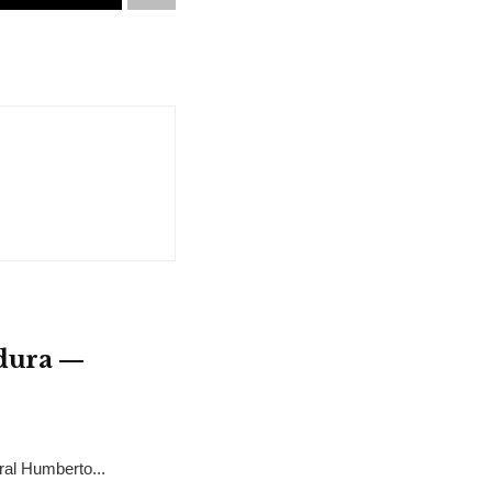
adura —
ral Humberto...