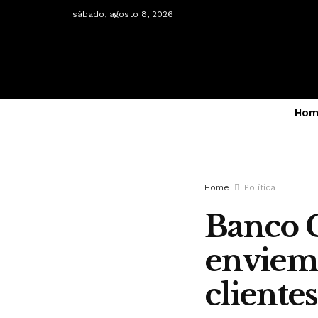
sábado, agosto 8, 2026
Hom
Home
Política
Banco C
enviem 
clientes