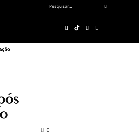
ação
pós
ão
0