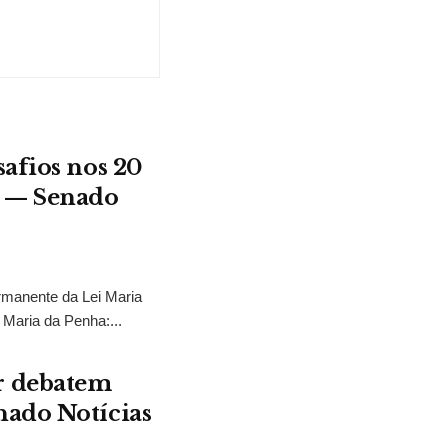
safios nos 20
a — Senado
rmanente da Lei Maria
 Maria da Penha:...
r debatem
nado Notícias