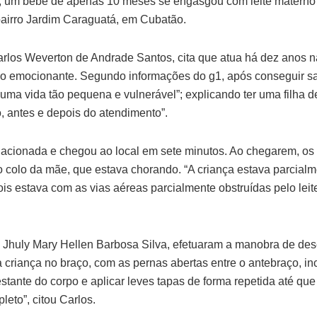
1), um bebê de apenas 10 meses se engasgou com leite materno 
airro Jardim Caraguatá, em Cubatão.
arlos Weverton de Andrade Santos, cita que atua há dez anos n
o emocionante. Segundo informações do g1, após conseguir salv
ma vida tão pequena e vulnerável”; explicando ter uma filha de
 antes e depois do atendimento”.
acionada e chegou ao local em sete minutos. Ao chegarem, os 
 colo da mãe, que estava chorando. “A criança estava parcialm
ois estava com as vias aéreas parcialmente obstruídas pelo lei
ra Jhuly Mary Hellen Barbosa Silva, efetuaram a manobra de d
 criança no braço, com as pernas abertas entre o antebraço, in
tante do corpo e aplicar leves tapas de forma repetida até que
eto”, citou Carlos.