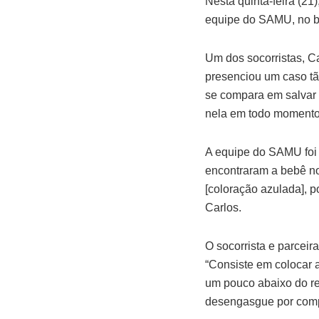
Nesta quinta-feira (2
equipe do SAMU, no b
Um dos socorristas, C
presenciou um caso tã
se compara em salvar u
nela em todo momento,
A equipe do SAMU foi 
encontraram a bebê no
[coloração azulada], p
Carlos.
O socorrista e parcei
“Consiste em colocar a
um pouco abaixo do res
desengasgue por compl