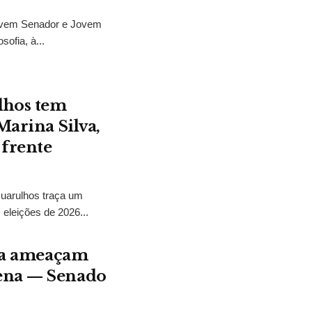
ovem Senador e Jovem
sofia, à...
lhos tem
Marina Silva,
 frente
Guarulhos traça um
 eleições de 2026...
ura ameaçam
gena — Senado