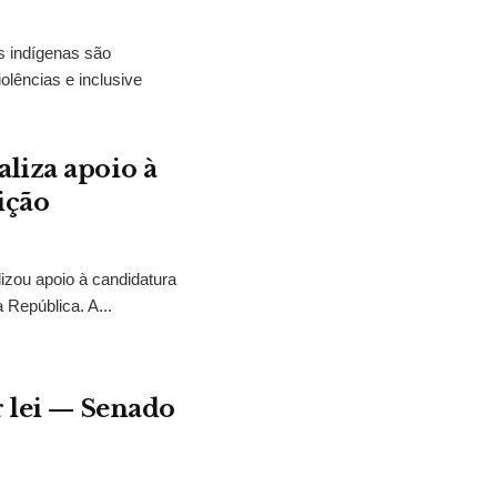
s indígenas são
olências e inclusive
liza apoio à
ição
izou apoio à candidatura
 República. A...
r lei — Senado