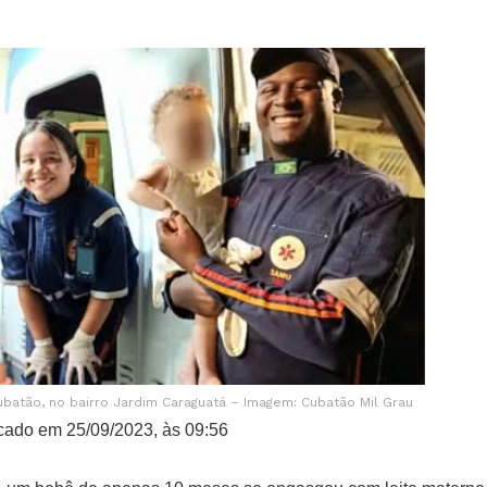
atão, no bairro Jardim Caraguatá – Imagem: Cubatão Mil Grau
cado em 25/09/2023, às 09:56