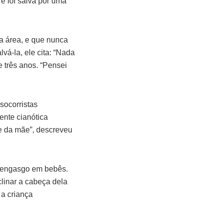
e foi salva por uma
a área, e que nunca
á-la, ele cita: “Nada
 três anos. “Pensei
socorristas
ente cianótica
te da mãe”, descreveu
esengasgo em bebês.
clinar a cabeça dela
 a criança