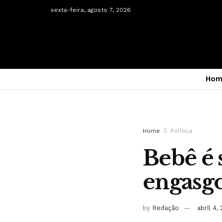
sexta-feira, agosto 7, 2026
Hom
Home
Política
Bebê é 
engasgo
by
Redação
abril 4,