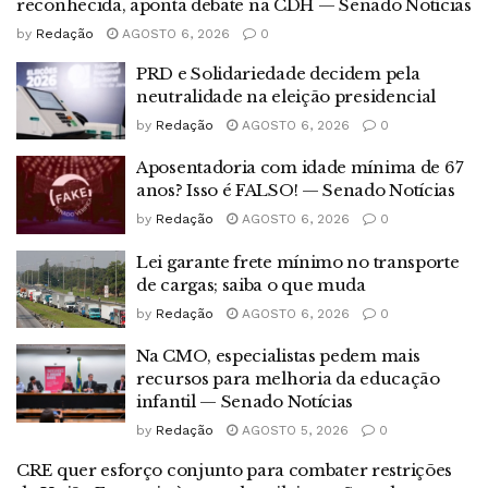
reconhecida, aponta debate na CDH — Senado Notícias
by
Redação
AGOSTO 6, 2026
0
PRD e Solidariedade decidem pela
neutralidade na eleição presidencial
by
Redação
AGOSTO 6, 2026
0
Aposentadoria com idade mínima de 67
anos? Isso é FALSO! — Senado Notícias
by
Redação
AGOSTO 6, 2026
0
Lei garante frete mínimo no transporte
de cargas; saiba o que muda
by
Redação
AGOSTO 6, 2026
0
Na CMO, especialistas pedem mais
recursos para melhoria da educação
infantil — Senado Notícias
by
Redação
AGOSTO 5, 2026
0
CRE quer esforço conjunto para combater restrições