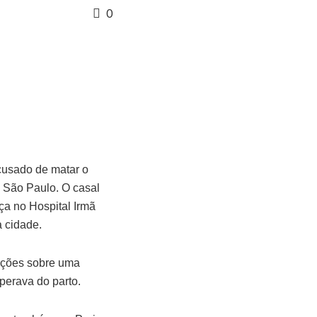
0
acusado de matar o
, São Paulo. O casal
nça no Hospital Irmã
a cidade.
rmações sobre uma
perava do parto.