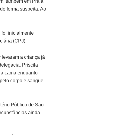
rim, também em Praia
 de forma suspeita. Ao
foi inicialmente
ciária (CPJ).
 levaram a criança já
legacia, Priscila
na cama enquanto
 pelo corpo e sangue
tério Público de São
ircunstâncias ainda