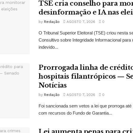
TSE cria conselho para mo
desinformação e IA nas ele
by
Redação
AGOSTO 7, 2026
0
O Tribunal Superior Eleitoral (TSE) criou nesta s
Consultivo sobre Integridade Informacional para 
indevido...
Prorrogada linha de crédit
hospitais filantrópicos — 
Notícias
by
Redação
AGOSTO 7, 2026
0
Foi sancionada sem vetos a lei que prorroga até 
com recursos do Fundo de Garantia...
Lei aumenta penas para cri