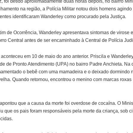
z, foi detido aproximadamente duas horas depois, no bairro Mi
hamento na região, a Polícia Militar notou dois homens agindo
gentes identificaram Wanderley como procurado pela Justiça.
im de Ocorrência, Wanderley apresentava sintomas de virose e 
ro Central antes de ser encaminhado à Central de Polícia Judi
 aconteceu em 10 de maio do ano anterior. Priscila e Wanderley
e de Pronto Atendimento (UPA) no bairro Padre Anchieta. Na de
mamentado o bebê com uma mamadeira e o deixado dormindo 
 velha. Quando retornou, encontrou o menino com marcas roxas
apontou que a causa da morte foi overdose de cocaína. O Minis
u que os pais foram responsáveis pela morte da criança, sob c
cidas.