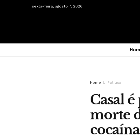
sexta-feira, agosto 7, 2026
Hom
Home
Política
Casal é
morte d
cocaína