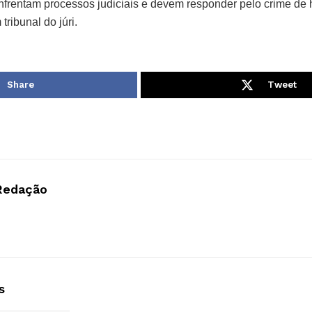
rentam processos judiciais e devem responder pelo crime de h
tribunal do júri.
Share
Tweet
Redação
s