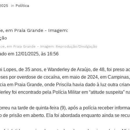
 2025
in
Política
lce, em Praia Grande – Imagem: Reprodução/Divulgação
ado em 12/01/2025, às 16:56
ni Lopes, de 35 anos, e Wanderley de Araújo, de 48, foi preso 
 meses por overdose de cocaína, em maio de 2024, em Campinas
lícia em Praia Grande, onde Priscila havia dado à luz outra cria
ley foi encontrado pela Polícia Militar em “atitude suspeita” n
correu na tarde de quinta-feira (9), após a polícia receber info
de prisão em aberto. Ela foi abordada enquanto ainda se recu