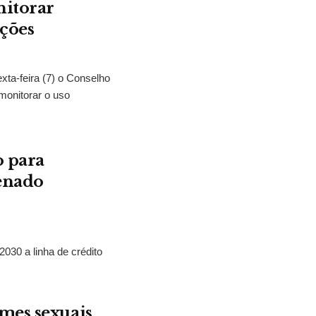
nitorar
ições
exta-feira (7) o Conselho
monitorar o uso
o para
Senado
2030 a linha de crédito
mes sexuais