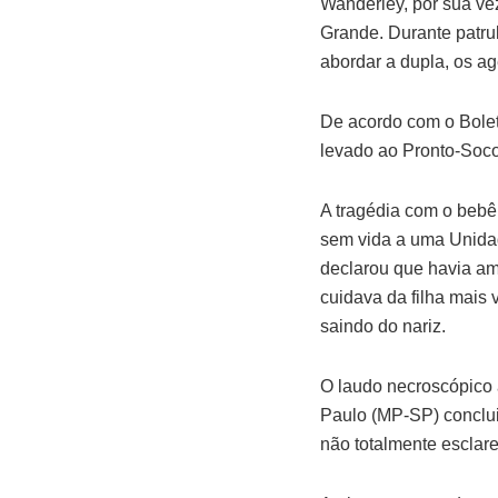
Wanderley, por sua ve
Grande. Durante patrul
abordar a dupla, os a
De acordo com o Bolet
levado ao Pronto-Socor
A tragédia com o bebê
sem vida a uma Unidad
declarou que havia a
cuidava da filha mais
saindo do nariz.
O laudo necroscópico 
Paulo (MP-SP) conclui
não totalmente esclare