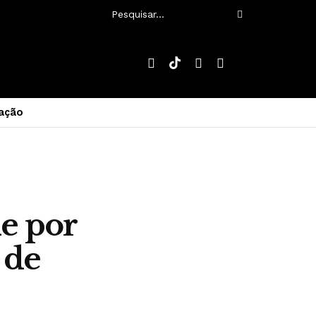
ação
e por
 de