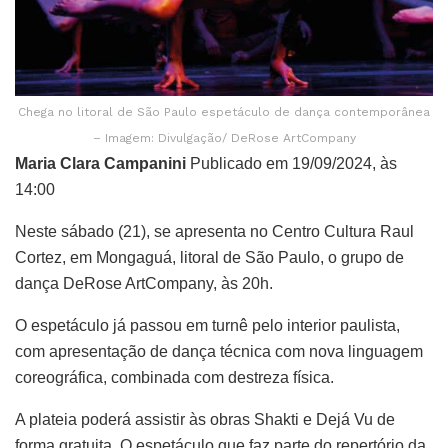
Chega no litoral de São Paulo espetáculo de dança contemporânea
– Imagem: Divulgação/ DeRose ArtCompany
Maria Clara Campanini
Publicado em 19/09/2024, às
14:00
Neste sábado (21), se apresenta no Centro Cultura Raul
Cortez, em Mongaguá, litoral de São Paulo, o grupo de
dança DeRose ArtCompany, às 20h.
O espetáculo já passou em turnê pelo interior paulista,
com apresentação de dança técnica com nova linguagem
coreográfica, combinada com destreza física.
A plateia poderá assistir às obras Shakti e Dejá Vu de
forma gratuita. O espetáculo que faz parte do repertório da