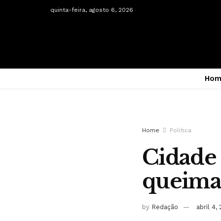
quinta-feira, agosto 6, 2026
Hom
Home
Política
Cidade 
queima 
by
Redação
abril 4,