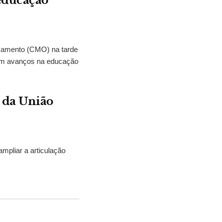
 educação
çamento (CMO) na tarde
eram avanços na educação
 da União
mpliar a articulação