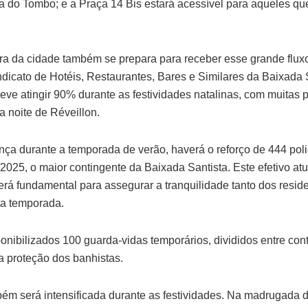
ia do Tombo; e a Praça 14 Bis estará acessível para aqueles q
eira da cidade também se prepara para receber esse grande fluxo
icato de Hotéis, Restaurantes, Bares e Similares da Baixada S
eve atingir 90% durante as festividades natalinas, com muitas
 noite de Réveillon.
nça durante a temporada de verão, haverá o reforço de 444 poli
025, o maior contingente da Baixada Santista. Este efetivo at
rá fundamental para assegurar a tranquilidade tanto dos resid
lta temporada.
onibilizados 100 guarda-vidas temporários, divididos entre con
a proteção dos banhistas.
ém será intensificada durante as festividades. Na madrugada do