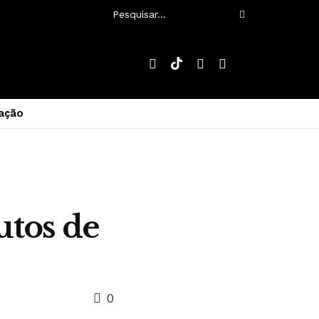
ação
utos de
0