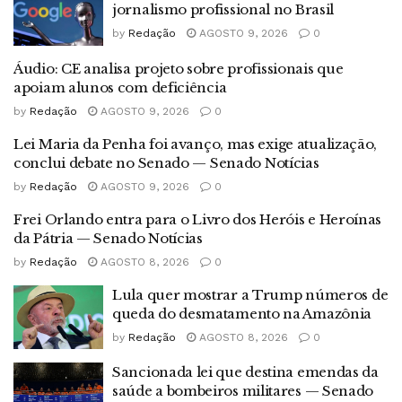
jornalismo profissional no Brasil
by
Redação
AGOSTO 9, 2026
0
Áudio: CE analisa projeto sobre profissionais que
apoiam alunos com deficiência
by
Redação
AGOSTO 9, 2026
0
Lei Maria da Penha foi avanço, mas exige atualização,
conclui debate no Senado — Senado Notícias
by
Redação
AGOSTO 9, 2026
0
Frei Orlando entra para o Livro dos Heróis e Heroínas
da Pátria — Senado Notícias
by
Redação
AGOSTO 8, 2026
0
Lula quer mostrar a Trump números de
queda do desmatamento na Amazônia
by
Redação
AGOSTO 8, 2026
0
Sancionada lei que destina emendas da
saúde a bombeiros militares — Senado