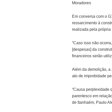
Moradores
Em conversa com o G1
ressarcimento à const
realizada pela própria
“Caso isso não ocorra
[despesas] da constru
financeiros serão util
Além da demolição, a J
ato de improbidade pel
“Causa perplexidade q
parentesco em relação 
de Itanhaém, Paulo A