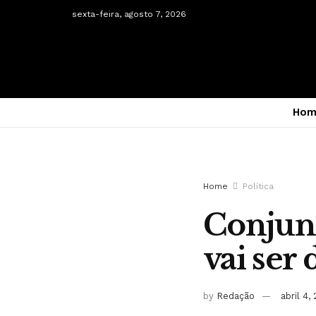
sexta-feira, agosto 7, 2026
Hom
Home
Política
Conjunt
vai ser
by
Redação
abril 4,