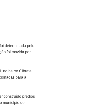
foi determinada pelo
ação foi movida por
no bairro Cibratel II.
cionadas para a
r construído prédios
do município de