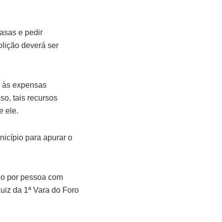
asas e pedir
olição deverá ser
a às expensas
o, tais recursos
e ele.
nicípio para apurar o
ado por pessoa com
uiz da 1ª Vara do Foro