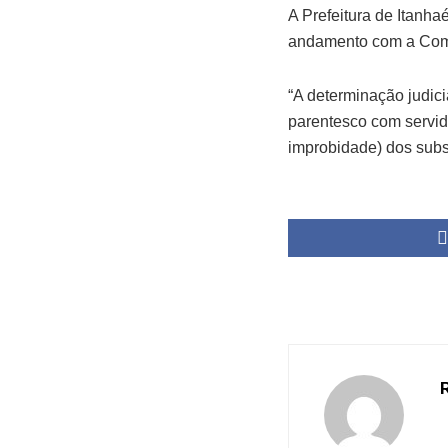
A Prefeitura de Itanh
andamento com a Comi
“A determinação judic
parentesco com servido
improbidade) dos subsc