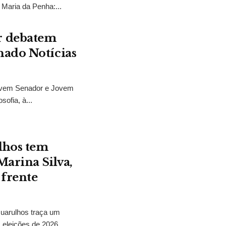
 Maria da Penha:...
r debatem
nado Notícias
ovem Senador e Jovem
sofia, à...
lhos tem
Marina Silva,
 frente
Guarulhos traça um
 eleições de 2026...