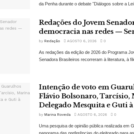
da Penha durante o debate "Diálogos sobre a Lei
Redações do Jovem Senado
democracia nas redes — Se
by
Redação
AGOSTO 6, 2026
0
As redações da edição de 2026 do Programa J
Senadora Brasileiros recorreram à literatura, à filo
Intenção de voto em Guaru
Flávio Bolsonaro, Tarcísio, 
Delegado Mesquita e Guti à
by
Marina Roveda
AGOSTO 6, 2026
0
Uma pesquisa de opinião pública realizada em 
panorama das preferências do eleitorado para as