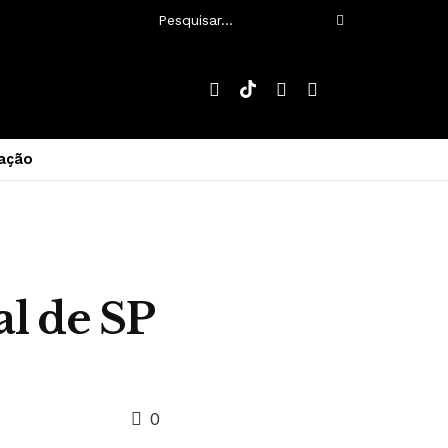
ação
al de SP
0