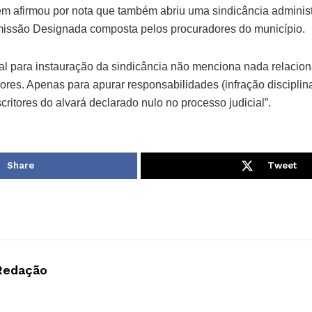
aém afirmou por nota que também abriu uma sindicância administ
ssão Designada composta pelos procuradores do município.
ial para instauração da sindicância não menciona nada relacio
res. Apenas para apurar responsabilidades (infração disciplina
ritores do alvará declarado nulo no processo judicial”.
Share
Tweet
Redação