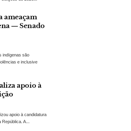
ura ameaçam
gena — Senado
s indígenas são
olências e inclusive
liza apoio à
ição
izou apoio à candidatura
 República. A...