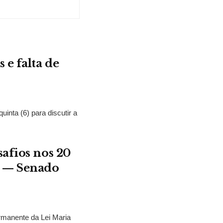
 e falta de
nta (6) para discutir a
safios nos 20
a — Senado
rmanente da Lei Maria