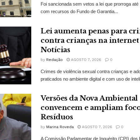
Foi sancionada sem vetos a lei que prorroga até 
com recursos do Fundo de Garantia...
Lei aumenta penas para cri
contra crianças na interne
Notícias
by
Redação
AGOSTO 7, 2026
0
Crimes de violência sexual contra crianças e ado
praticados no ambiente digital e com uso de inteligê
Versões da Nova Ambiental
convencem e ampliam foco
Resíduos
by
Marina Roveda
AGOSTO 7, 2026
0
A Comissão Parlamentar de Inquérito (CPI) dos