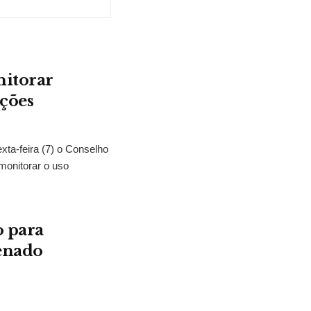
nitorar
ições
exta-feira (7) o Conselho
monitorar o uso
o para
Senado