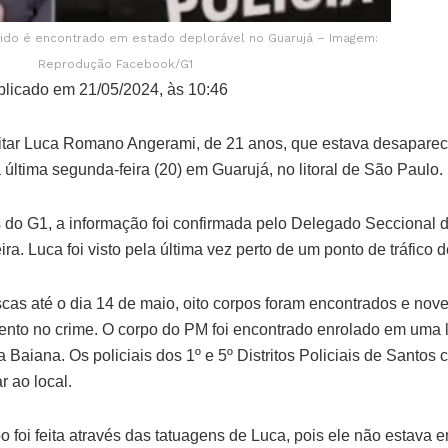
do é encontrado em estado deplorável no Guarujá – Imagem:
Reprodução Facebook/G1
licado em 21/05/2024, às 10:46
ilitar Luca Romano Angerami, de 21 anos, que estava desapare
 última segunda-feira (20) em Guarujá, no litoral de São Paulo.
do G1, a informação foi confirmada pelo Delegado Seccional 
ra. Luca foi visto pela última vez perto de um ponto de tráfico
scas até o dia 14 de maio, oito corpos foram encontrados e no
ento no crime. O corpo do PM foi encontrado enrolado em uma 
a Baiana. Os policiais dos 1º e 5º Distritos Policiais de Santo
 ao local.
po foi feita através das tatuagens de Luca, pois ele não estav