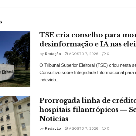
s
TSE cria conselho para mo
desinformação e IA nas ele
by
Redação
AGOSTO 7, 2026
0
O Tribunal Superior Eleitoral (TSE) criou nesta s
Consultivo sobre Integridade Informacional para 
indevido...
Prorrogada linha de crédit
hospitais filantrópicos — 
Notícias
by
Redação
AGOSTO 7, 2026
0