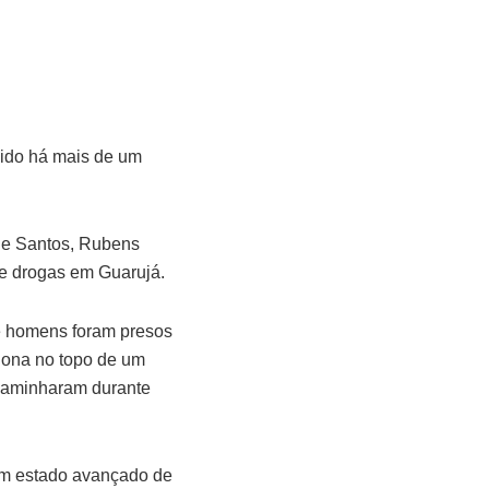
cido há mais de um
de Santos, Rubens
 de drogas em Guarujá.
ve homens foram presos
lona no topo de um
s caminharam durante
a em estado avançado de