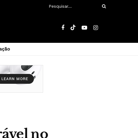
ação
ável no