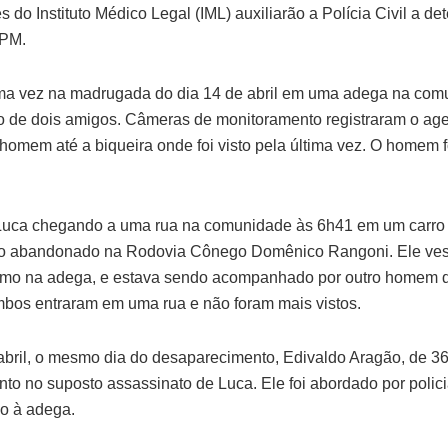
o Instituto Médico Legal (IML) auxiliarão a Polícia Civil a de
 PM.
ltima vez na madrugada do dia 14 de abril em uma adega na co
 de dois amigos. Câmeras de monitoramento registraram o ag
mem até a biqueira onde foi visto pela última vez. O homem fo
uca chegando a uma rua na comunidade às 6h41 em um carro 
ado abandonado na Rodovia Cônego Domênico Rangoni. Ele ves
 como na adega, e estava sendo acompanhado por outro homem 
bos entraram em uma rua e não foram mais vistos.
abril, o mesmo dia do desaparecimento, Edivaldo Aragão, de 36 
to no suposto assassinato de Luca. Ele foi abordado por polici
o à adega.