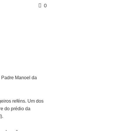
0
a Padre Manoel da
geiros reféns. Um dos
re do prédio da
).