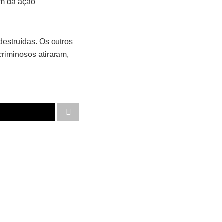
am da ação
destruídas. Os outros
criminosos atiraram,