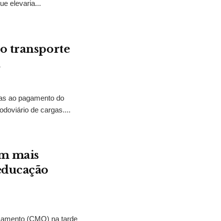
e elevaria...
o transporte
a
tias ao pagamento do
odoviário de cargas....
em mais
 educação
çamento (CMO) na tarde