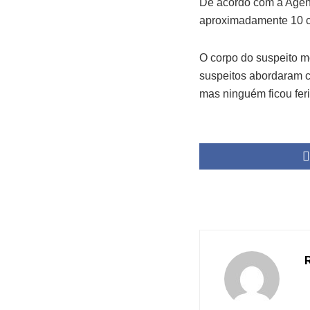
De acordo com a Agênc
aproximadamente 10 cr
O corpo do suspeito mo
suspeitos abordaram ca
mas ninguém ficou fer