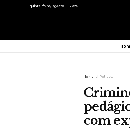
quinta-feira, agosto 6, 2026
Hom
Home
Política
Crimin
pedágio
com exp