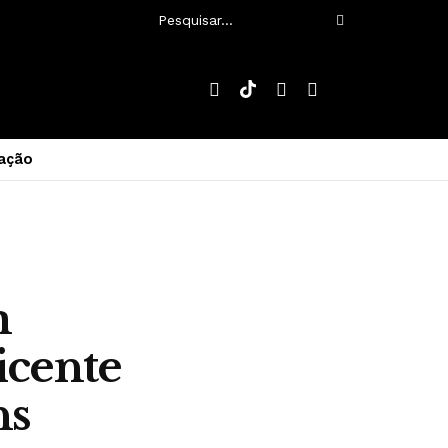
ação
m
icente
ns