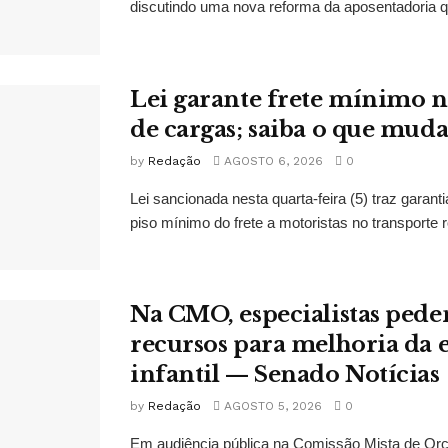
discutindo uma nova reforma da aposentadoria qu
Lei garante frete mínimo n
de cargas; saiba o que mud
by
Redação
AGOSTO 6, 2026
0
Lei sancionada nesta quarta-feira (5) traz garan
piso mínimo do frete a motoristas no transporte r
Na CMO, especialistas ped
recursos para melhoria da
infantil — Senado Notícias
by
Redação
AGOSTO 5, 2026
0
Em audiência pública na Comissão Mista de Or