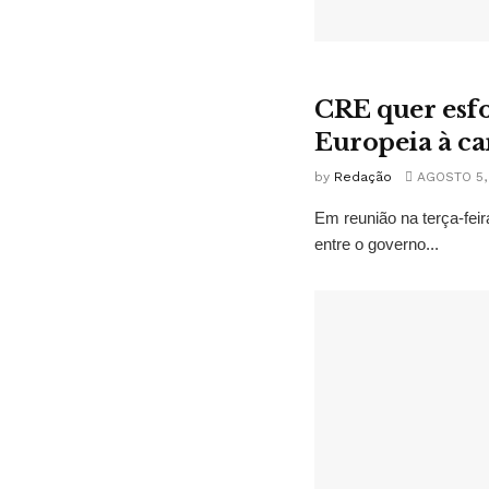
CRE quer esfo
Europeia à ca
by
Redação
AGOSTO 5,
Em reunião na terça-fei
entre o governo...