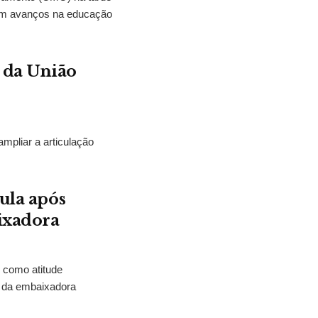
eram avanços na educação
 da União
mpliar a articulação
Lula após
ixadora
u como atitude
o da embaixadora