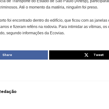
ia de Transporte do Estado de São Paulo (Artesp), participar
iminosos. Até o momento da matéria, ninguém foi preso.
rto foi encontrado dentro do edifício, que ficou com as janelas 
rros e fizeram reféns na rodovia. Para intimidar as vítimas, os 
ido, segundo informações da Ecovias.
Share
Tweet
Redação