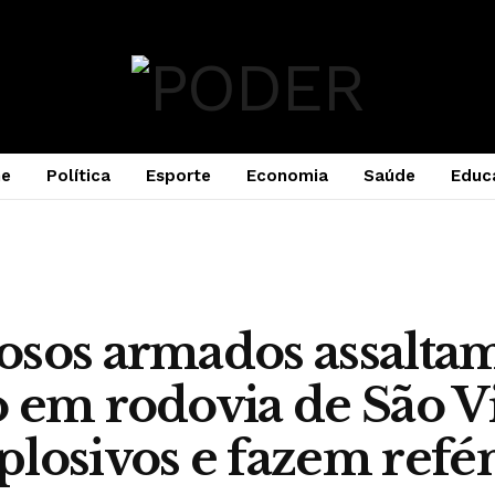
e
Política
Esporte
Economia
Saúde
Educ
osos armados assalta
 em rodovia de São V
losivos e fazem refé