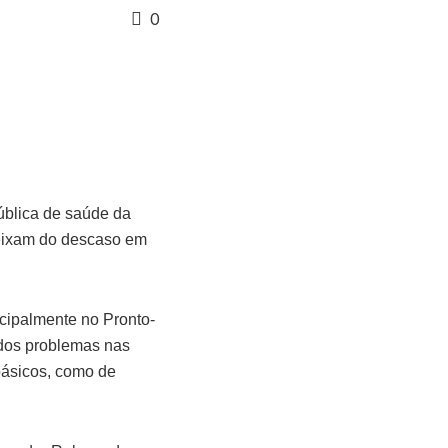
0
ública de saúde da
ueixam do descaso em
ncipalmente no Pronto-
ados problemas nas
ásicos, como de