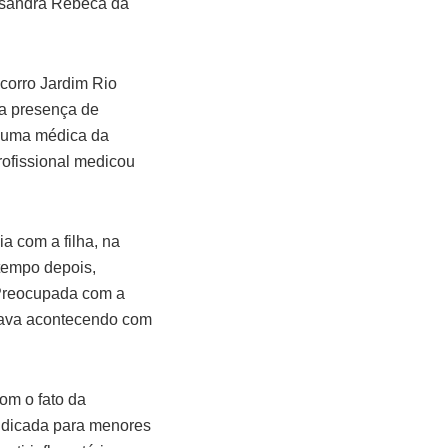
essandra Rebeca da
corro Jardim Rio
 a presença de
r uma médica da
rofissional medicou
a com a filha, na
tempo depois,
.Preocupada com a
estava acontecendo com
om o fato da
indicada para menores