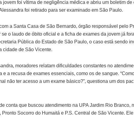
 a jovem foi vítima de negligência médica e abriu um boletim de
lessandra foi retirado para ser examinado em São Paulo.
o com a Santa Casa de São Bernardo, órgão responsável pelo P
 se o laudo de óbito oficial e a ficha de exames da jovem já fo
retaria Pública do Estado de São Paulo, o caso está sendo in
 da cidade de São Vicente.
andra, moradores relatam dificuldades constantes no atendime
ra e a recusa de exames essenciais, como os de sangue. “Co
l não ter acesso a um exame básico?”, questiona um dos pac
de conta que buscou atendimento na UPA Jardim Rio Branco, n
 Pronto Socorro do Humaitá e P.S. Central de São Vicente. Ele