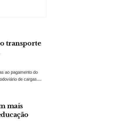
o transporte
a
tias ao pagamento do
odoviário de cargas....
em mais
 educação