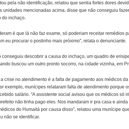
ou pela não identificação, relatou que sentia fortes dores dev
 as unidades mencionadas acima, disse que não conseguiu faz
o do inchaço.
eram é que lá não faz exame, só poderiam receitar remédios pa
m eu procurar o postinho mais próximo”, relata o denunciante.
ó conseguiu descobrir a causa do inchaço, um quadro de erisip
uando buscou um outro pronto socorro, na cidade vizinha, em P
a a crise no atendimento é a falta de pagamento aos médicos da
or exemplo, munícipes relataram falta de atendimento porque os
ebido salário. “A assistente social avisou que os médicos só i
refeito não tinha pago eles. Nos mandaram ir pra casa e ainda 
édicos do Humaitá por causa disso”, relatou uma munícipe qu
u não se identificar.