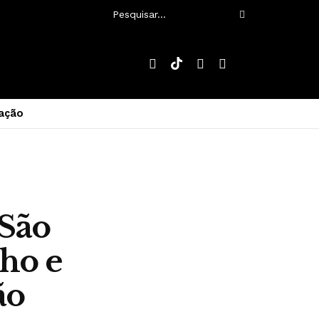
ação
 São
lho e
ão