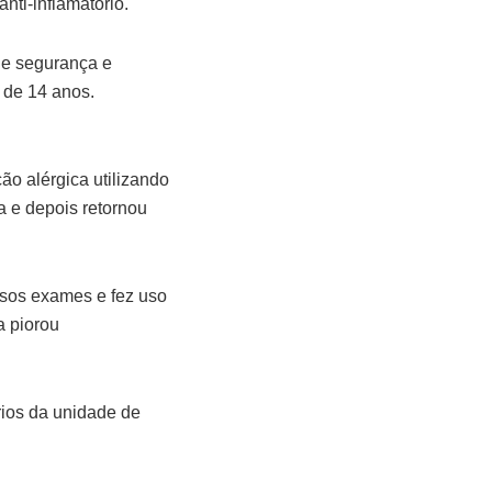
nti-inflamatório.
de segurança e
 de 14 anos.
ão alérgica utilizando
a e depois retornou
rsos exames e fez uso
a piorou
rios da unidade de