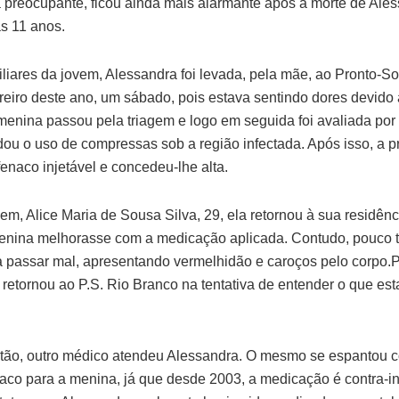
a preocupante, ficou ainda mais alarmante após a morte de Al
s 11 anos.
liares da jovem, Alessandra foi levada, pela mãe, ao Pronto-So
reiro deste ano, um sábado, pois estava sentindo dores devido
A menina passou pela triagem e logo em seguida foi avaliada po
u o uso de compressas sob a região infectada. Após isso, a p
enaco injetável e concedeu-lhe alta.
, Alice Maria de Sousa Silva, 29, ela retornou à sua residênci
enina melhorasse com a medicação aplicada. Contudo, pouco 
 passar mal, apresentando vermelhidão e caroços pelo corpo
ce retornou ao P.S. Rio Branco na tentativa de entender o que 
ntão, outro médico atendeu Alessandra. O mesmo se espantou c
naco para a menina, já que desde 2003, a medicação é contra-