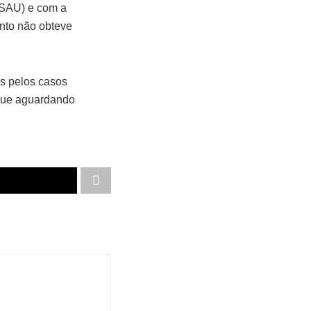
ESAU) e com a
ento não obteve
s pelos casos
egue aguardando