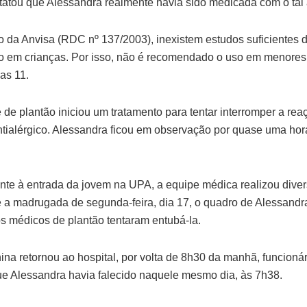
atou que Alessandra realmente havia sido medicada com o tal a
da Anvisa (RDC nº 137/2003), inexistem estudos suficientes 
co em crianças. Por isso, não é recomendado o uso em menores
as 11.
de plantão iniciou um tratamento para tentar interromper a reaç
ntialérgico. Alessandra ficou em observação por quase uma hor
nte à entrada da jovem na UPA, a equipe médica realizou dive
e a madrugada de segunda-feira, dia 17, o quadro de Alessandr
s médicos de plantão tentaram entubá-la.
a retornou ao hospital, por volta de 8h30 da manhã, funcioná
e Alessandra havia falecido naquele mesmo dia, às 7h38.