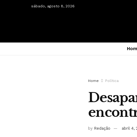
sábado, agosto 8, 2026
Hom
Home
Política
Desapar
encontr
by
Redação
abril 4,