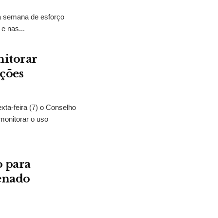
ma semana de esforço
e nas...
nitorar
ições
exta-feira (7) o Conselho
monitorar o uso
o para
Senado