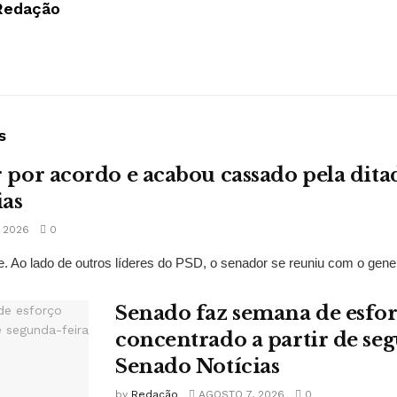
Redação
s
r por acordo e acabou cassado pela dit
ias
 2026
0
. Ao lado de outros líderes do PSD, o senador se reuniu com o gene
Senado faz semana de esfo
concentrado a partir de se
Senado Notícias
by
Redação
AGOSTO 7, 2026
0