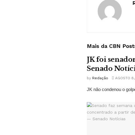
Mais da CBN
Post
JK foi senado
Senado Notíc
by
Redação
AGOSTO 8,
JK não condenou o golpe