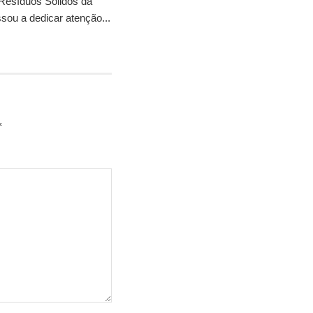
 Resíduos Sólidos da
sou a dedicar atenção...
*