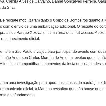
va, Camila Alves de Carvalho, Daniel Gonçalves Ferreira, Gabr
 da Silva.
 e resgate mobilizaram tanto o Corpo de Bombeiros quanto a M
ico com o envio de uma embarcação adicional. O resgate do cor
praias do Parque Xixová, em uma área de difícil acesso. Após a
o reconhecimento oficial.
idente em São Paulo e viajou para participar do evento com du
 irmão Anderson Carlos Moreira de Amorim revelou que ela nã
Aline tinha compartilhado momentos da festa em suas redes soc
ciaram uma investigação para apurar as causas do naufrágio e d
 comunicado oficial, a Marinha ressaltou que não houve qualqu
tante do afundamento.