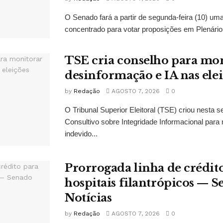
O Senado fará a partir de segunda-feira (10) u
concentrado para votar proposições em Plenário 
TSE cria conselho para mo
desinformação e IA nas ele
by
Redação
AGOSTO 7, 2026
0
O Tribunal Superior Eleitoral (TSE) criou nesta s
Consultivo sobre Integridade Informacional para 
indevido...
Prorrogada linha de crédit
hospitais filantrópicos — 
Notícias
by
Redação
AGOSTO 7, 2026
0