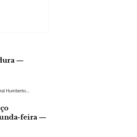
adura —
ral Humberto...
rço
gunda-feira —