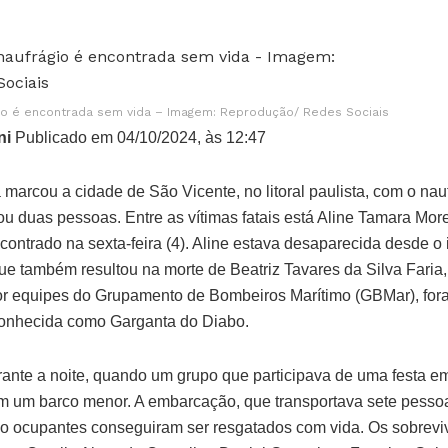
io é encontrada sem vida – Imagem: Reprodução/ Redes Sociais
ni
Publicado em 04/10/2024, às 12:47
marcou a cidade de São Vicente, no litoral paulista, com o na
u duas pessoas. Entre as vítimas fatais está Aline Tamara Mor
ncontrado na sexta-feira (4). Aline estava desaparecida desde o 
ue também resultou na morte de Beatriz Tavares da Silva Faria,
r equipes do Grupamento de Bombeiros Marítimo (GBMar), for
conhecida como Garganta do Diabo.
rante a noite, quando um grupo que participava de uma festa e
e em um barco menor. A embarcação, que transportava sete pess
o ocupantes conseguiram ser resgatados com vida. Os sobrevi