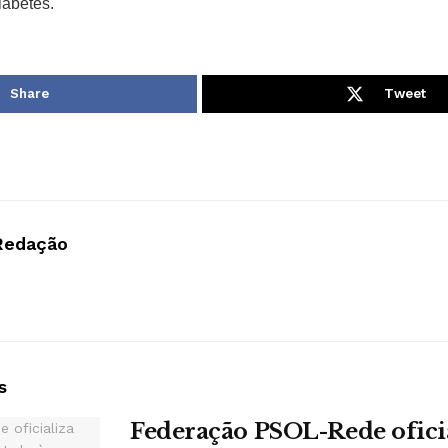
iabetes.
Share
Tweet
Redação
s
Federação PSOL-Rede oficia