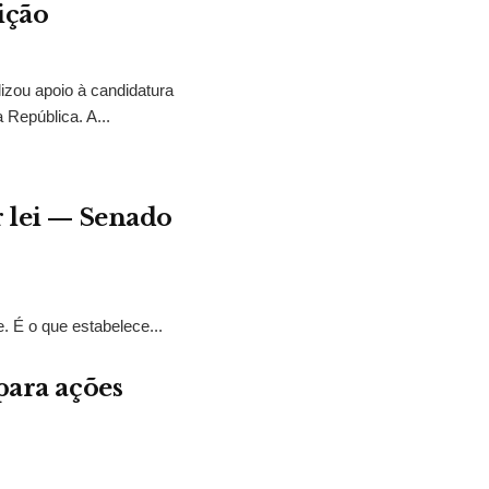
ição
izou apoio à candidatura
 República. A...
r lei — Senado
. É o que estabelece...
para ações