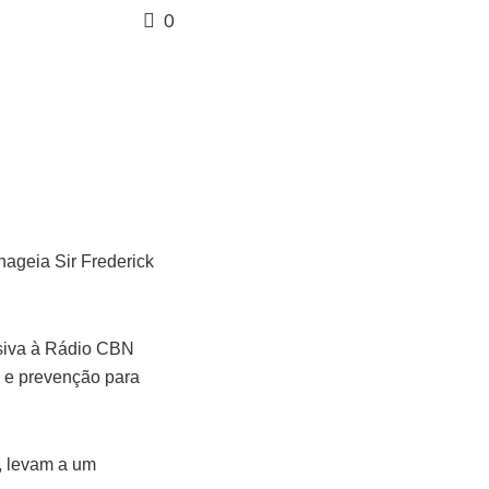
0
ageia Sir Frederick
usiva à Rádio CBN
o e prevenção para
s, levam a um