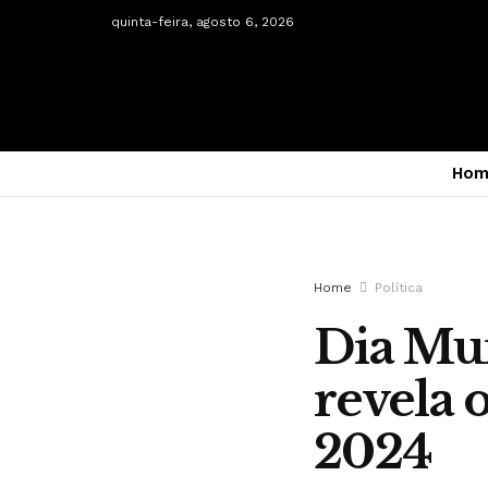
quinta-feira, agosto 6, 2026
Hom
Home
Política
Dia Mun
revela 
2024