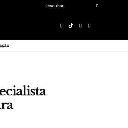
ação
cialista
ara