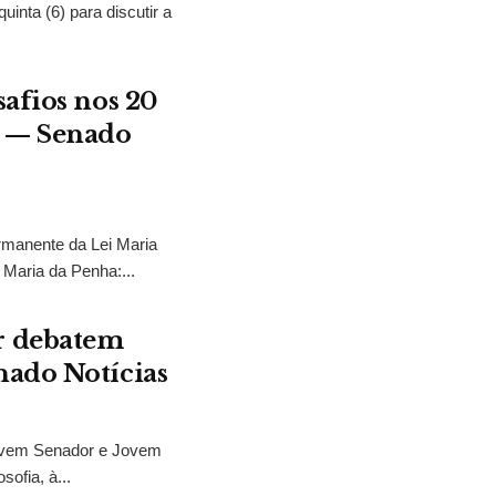
nta (6) para discutir a
safios nos 20
a — Senado
rmanente da Lei Maria
 Maria da Penha:...
r debatem
nado Notícias
ovem Senador e Jovem
sofia, à...