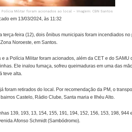
Polícia Militar foram acionados ao local – Imagem: CBN Santos
cado em 13/03/2024, às 11:32
a terça-feira (12), dois ônibus municipais foram incendiados no 
 Zona Noroeste, em Santos.
 e a Polícia Militar foram acionados, além da CET e do SAMU
linhas. Ele inalou fumaça, sofreu queimaduras em uma das mãos
 teve alta.
á foram retirados do local. Por recomendação da PM, o transpor
airros Castelo, Rádio Clube, Santa maria e Ilhéu Alto.
inhas 139, 193, 13, 154, 155, 191, 194, 152, 156, 153, 198, 944
venida Afonso Schmidt (Sambódromo).