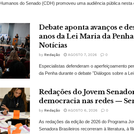
Humanos do Senado (CDH) promoveu uma audiência pública nesta qui
Debate aponta avanços e de
anos da Lei Maria da Penh
Notícias
by
Redação
AGOSTO 7, 2026
0
Especialistas defenderam o aperfeiçoamento pe
da Penha durante o debate "Diálogos sobre a Lei
Redações do Jovem Senado
democracia nas redes — Se
by
Redação
AGOSTO 6, 2026
0
As redações da edição de 2026 do Programa J
Senadora Brasileiros recorreram à literatura, à filo