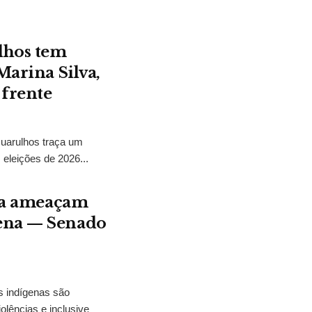
lhos tem
Marina Silva,
 frente
Guarulhos traça um
 eleições de 2026...
ura ameaçam
gena — Senado
s indígenas são
olências e inclusive