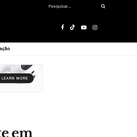
ação
te em