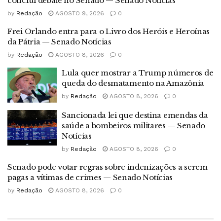
conclui debate no Senado — Senado Notícias
by
Redação
AGOSTO 9, 2026
0
Frei Orlando entra para o Livro dos Heróis e Heroínas
da Pátria — Senado Notícias
by
Redação
AGOSTO 8, 2026
0
Lula quer mostrar a Trump números de
queda do desmatamento na Amazônia
by
Redação
AGOSTO 8, 2026
0
Sancionada lei que destina emendas da
saúde a bombeiros militares — Senado
Notícias
by
Redação
AGOSTO 8, 2026
0
Senado pode votar regras sobre indenizações a serem
pagas a vítimas de crimes — Senado Notícias
by
Redação
AGOSTO 8, 2026
0