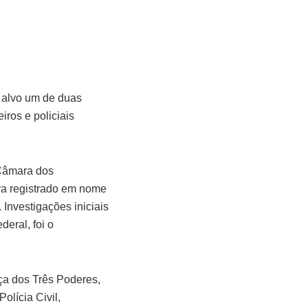
i alvo um de duas
ros e policiais
 Câmara dos
ava registrado em nome
Investigações iniciais
eral, foi o
a dos Três Poderes,
olícia Civil,