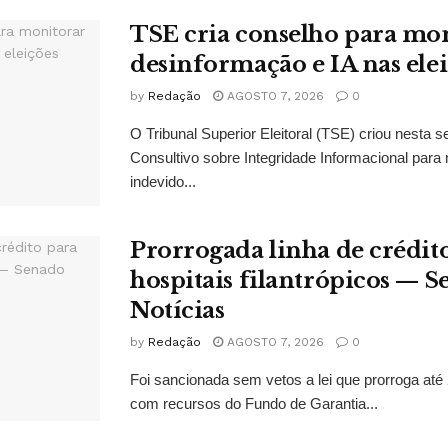
TSE cria conselho para mo
desinformação e IA nas ele
by
Redação
AGOSTO 7, 2026
0
O Tribunal Superior Eleitoral (TSE) criou nesta s
Consultivo sobre Integridade Informacional para 
indevido...
Prorrogada linha de crédit
hospitais filantrópicos — 
Notícias
by
Redação
AGOSTO 7, 2026
0
Foi sancionada sem vetos a lei que prorroga até 
com recursos do Fundo de Garantia...