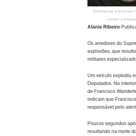
Bombeiros e policiais 
conter a situa
Alanis Ribeiro
Public
Os arredores do Suprem
explosões, que result
militares especializa
Um veículo explodiu 
Deputados. No interior
de Francisco Wanderley
indicam que Francisco
responsável pelo aten
Poucos segundos após
resultando na morte do