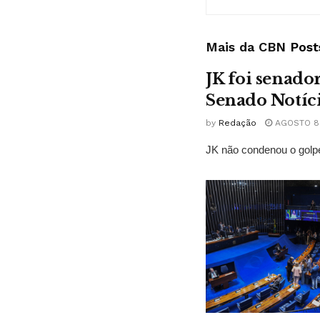
Mais da CBN
Post
JK foi senado
Senado Notíc
by
Redação
AGOSTO 8,
JK não condenou o golpe