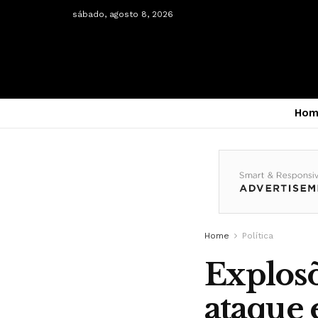
sábado, agosto 8, 2026
Hom
Home
Política
Explosõ
ataque 