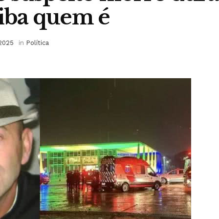
aiba quem é
 2025
in
Política