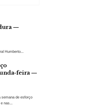
adura —
ral Humberto...
rço
gunda-feira —
ma semana de esforço
e nas...