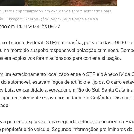
militares especializados em explosivos foram acionados para
ção. – Imagem: Reprodução/Poder 360 e Redes Sociais
ado em 14/11/2024, às 09:37
o Tribunal Federal (STF) em Brasília, por volta das 19h30, fo
ou na morte do suspeito responsável pelaação criminosa. Bombei
dos em explosivos foram acionados para conter a situação.
em um estacionamento localizado entre o STF e o Anexo IV da
 do automóvel, estavam fogos de artifício e tijolos. O carro est
 Luiz, ex-candidato a vereador em Rio do Sul, Santa Catarina. 
, que recentemente estava hospedado em Ceilândia, Distrito Fed
tado.
 a primeira explosão, uma segunda detonação ocorreu na Praç
 proprietário do veículo. Segundo informações preliminares da P