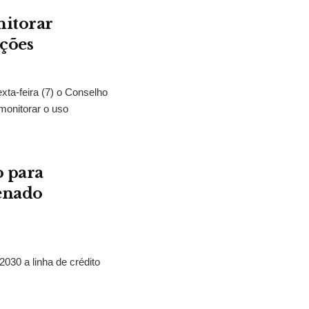
nitorar
ições
exta-feira (7) o Conselho
monitorar o uso
o para
Senado
2030 a linha de crédito