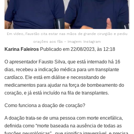
Em vídeo, Faustão cita estar nas mãos de grande cirurgião e pediu
orações aos fãs – Imagem: Instagram
Karina Faleiros
Publicado em 22/08/2023, às 12:18
O apresentador Fausto Silva, que está internado há 16
dias, recebeu a indicação médica para um transplante
cardíaco. Ele está em diálise e necessitando de
medicamentos para ajudar na força de bombeamento do
coração, e já está incluído na fila de transplantes.
Como funciona a doação de coração?
A doação trata-se de uma pessoa com morte encefálica,
definida como “morte baseada na ausência de todas as
funções neurológicas” , que significa irreversível, e precisa