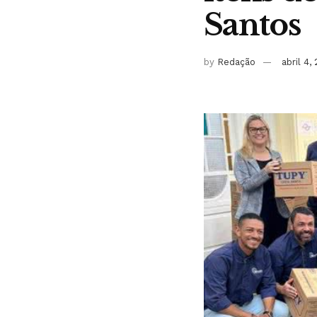
Santos
by
Redação
abril 4,