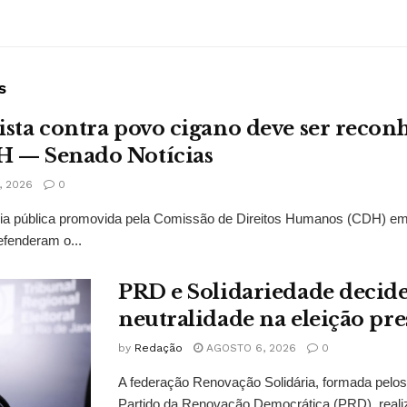
s
ista contra povo cigano deve ser recon
H — Senado Notícias
 2026
0
ncia pública promovida pela Comissão de Direitos Humanos (CDH) e
fenderam o...
PRD e Solidariedade decid
neutralidade na eleição pre
by
Redação
AGOSTO 6, 2026
0
A federação Renovação Solidária, formada pelos 
Partido da Renovação Democrática (PRD), reali