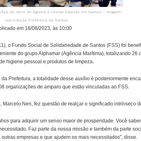
ões de itens de higiene e cestas básicas em Santos – Imagem:
reprodução Prefeitura de Santos
licado em 16/08/2023, às 10:00
(11), o Fundo Social de Solidariedade de Santos (FSS) foi ben
niente do grupo Alphamar (Agência Marítima), totalizando 26 c
de higiene pessoal e produtos de limpeza.
da Prefeitura, a totalidade desse auxílio é posteriormente en
 108 organizações de amparo que estão vinculadas ao FSS.
Marcelo Neri, fez questão de realçar o significado intrínseco d
nhos para adquirir um senso maior de prosperidade. Você saber 
necessitado. Faz parte da nossa missão e também da parte soci
 outras empresas e que ajudem os mais necessitados”, disse.