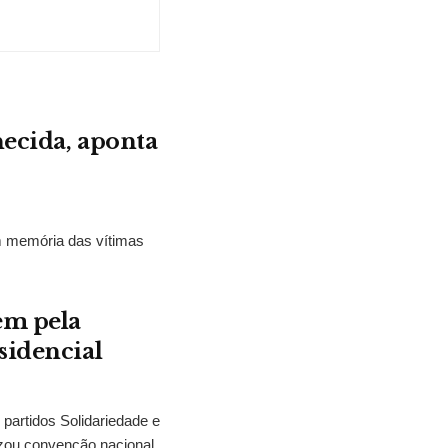
hecida, aponta
m memória das vítimas
em pela
sidencial
partidos Solidariedade e
zou convenção nacional