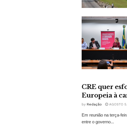
CRE quer esfo
Europeia à ca
by
Redação
AGOSTO 5,
Em reunião na terça-fei
entre o governo...