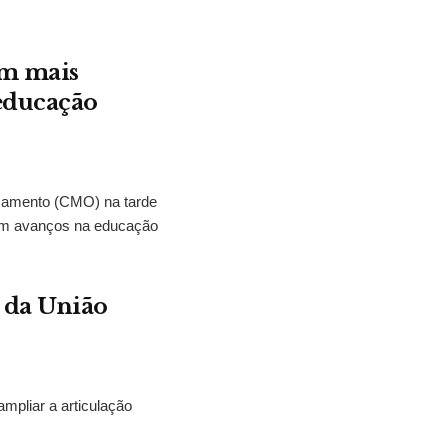
em mais
 educação
çamento (CMO) na tarde
eram avanços na educação
 da União
mpliar a articulação