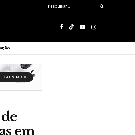
ação
 de
cas em