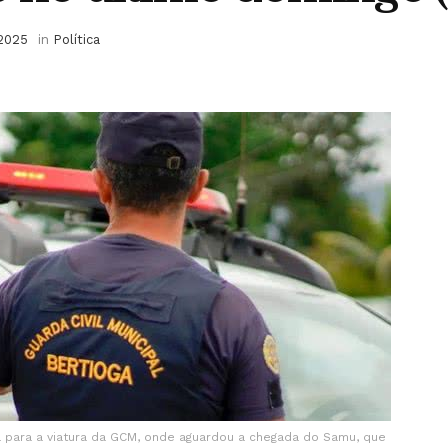
 2025
in
Política
a para a viatura da GCM, onde aguardou a chegada do Samu, que