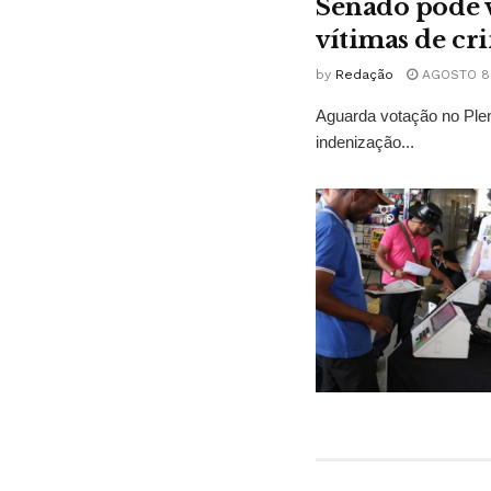
Senado pode v
vítimas de cr
by
Redação
AGOSTO 8,
Aguarda votação no Plen
indenização...