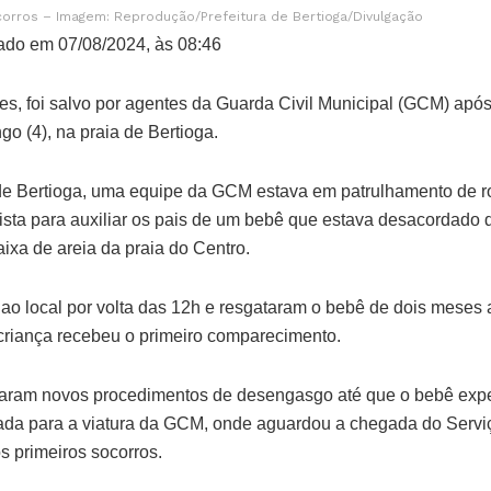
corros – Imagem: Reprodução/Prefeitura de Bertioga/Divulgação
ado em 07/08/2024, às 08:46
s, foi salvo por agentes da Guarda Civil Municipal (GCM) apó
go (4), na praia de Bertioga.
 de Bertioga, uma equipe da GCM estava em patrulhamento de ro
sta para auxiliar os pais de um bebê que estava desacordado
aixa de areia da praia do Centro.
o local por volta das 12h e resgataram o bebê de dois meses
A criança recebeu o primeiro comparecimento.
iaram novos procedimentos de desengasgo até que o bebê expeli
hada para a viatura da GCM, onde aguardou a chegada do Serv
s primeiros socorros.