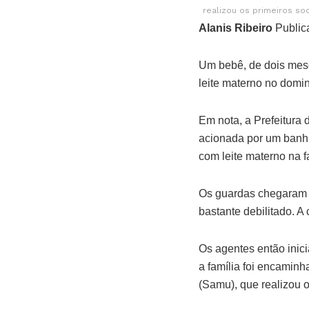
realizou os primeiros so
Alanis Ribeiro
Public
Um bebê, de dois mese
leite materno no domin
Em nota, a Prefeitura
acionada por um banhi
com leite materno na f
Os guardas chegaram a
bastante debilitado. 
Os agentes então inic
a família foi encamin
(Samu), que realizou o