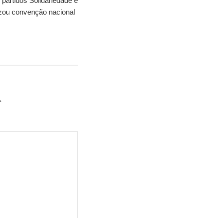
partidos Solidariedade e
zou convenção nacional
*