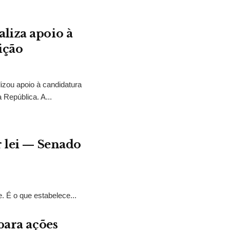
liza apoio à
ição
izou apoio à candidatura
 República. A...
r lei — Senado
. É o que estabelece...
para ações