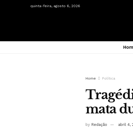
quinta-feira, agosto 6, 2026
Hom
Home
Política
Tragédi
mata du
by
Redação
abril 4,