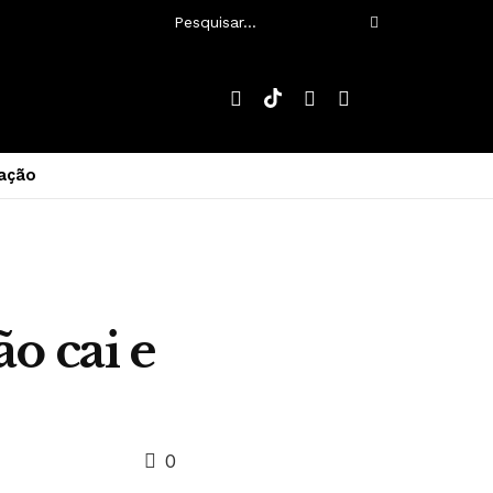
ação
o cai e
0