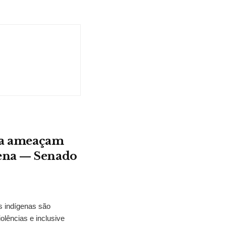
ura ameaçam
gena — Senado
s indígenas são
olências e inclusive