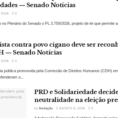
idades — Senado Notícias
 2026
0
 no Plenário do Senado o PL 3.759/2026, projeto de lei que permite a
ista contra povo cigano deve ser recon
H — Senado Notícias
 2026
0
ncia pública promovida pela Comissão de Direitos Humanos (CDH) e
fenderam o...
PRD e Solidariedade decid
neutralidade na eleição pre
by
Redação
AGOSTO 6, 2026
0