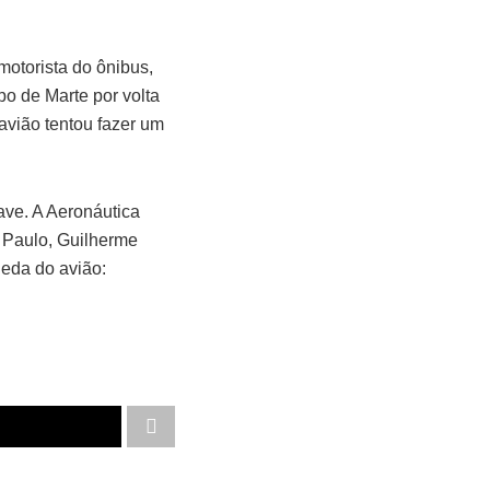
motorista do ônibus,
o de Marte por volta
avião tentou fazer um
ave. A Aeronáutica
 Paulo, Guilherme
ueda do avião: