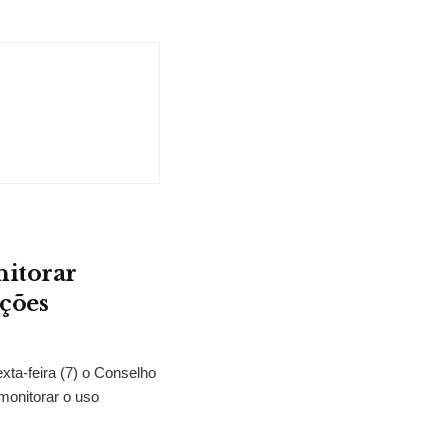
nitorar
ições
exta-feira (7) o Conselho
monitorar o uso