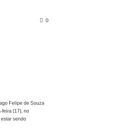
0
iago Felipe de Souza
feira (17), no
 estar sendo