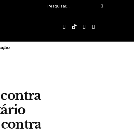
ação
 contra
tário
 contra