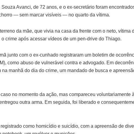
e Souza Avanci, de 72 anos, e o ex-secretário foram encontrado
chorro — sem marcar visíveis — no quarto da vítima.
erreno da mãe, que vivia na casa da frente com o neto, vítima 
 o crime após acessar vídeos de um pen-drive do Thiago.
irmã junto com o ex-cunhado registraram um boletim de ocorrên
), como abuso de vulnerável contra e advogado. Em decorrênc
m na manhã do dia do crime, um mandado de busca e apreensão
 caso no momento da ação, mas compareceu voluntariamente à
 entregou outra arma. Em seguida, foi liberado e consequentem
registrado como homicídio e suicídio, com a apreensão de dive
um notebook, um revólver e munições.