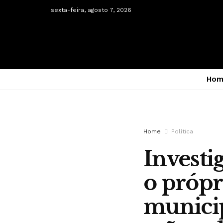
sexta-feira, agosto 7, 2026
Hom
Home
Política
Investi
o própr
municip