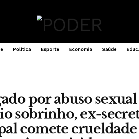
e
Política
Esporte
Economia
Saúde
Educ
gado por abuso sexual
io sobrinho, ex-secre
al comete crueldade