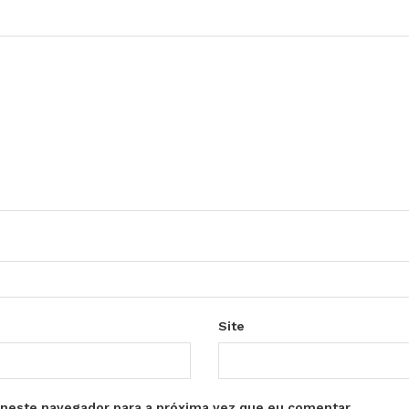
Site
neste navegador para a próxima vez que eu comentar.