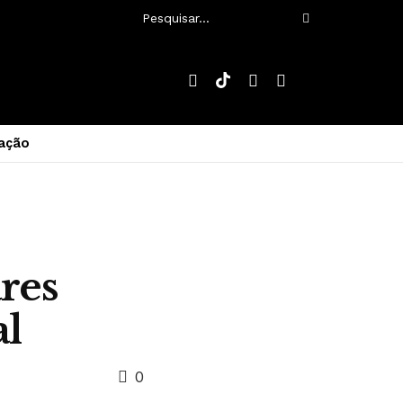
ação
res
al
0