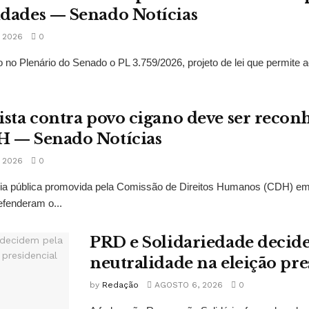
idades — Senado Notícias
 2026
0
 no Plenário do Senado o PL 3.759/2026, projeto de lei que permite a
ista contra povo cigano deve ser recon
H — Senado Notícias
 2026
0
ncia pública promovida pela Comissão de Direitos Humanos (CDH) e
fenderam o...
PRD e Solidariedade decid
neutralidade na eleição pre
by
Redação
AGOSTO 6, 2026
0