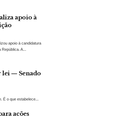
liza apoio à
ição
izou apoio à candidatura
 República. A...
r lei — Senado
. É o que estabelece...
para ações