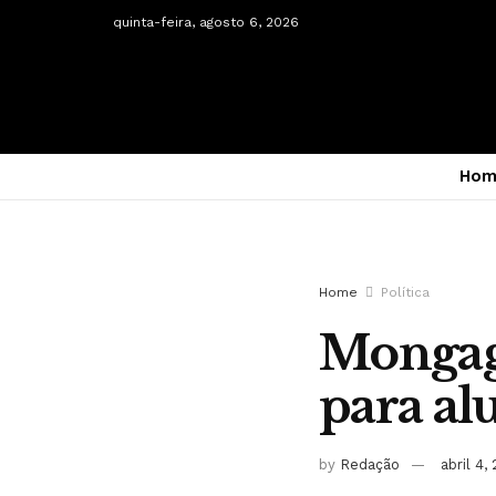
quinta-feira, agosto 6, 2026
Hom
Home
Política
Mongagu
para al
by
Redação
abril 4,