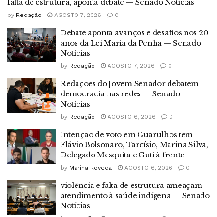
falta de estrutura, aponta debate — Senado Notícias
by
Redação
AGOSTO 7, 2026
0
Debate aponta avanços e desafios nos 20
anos da Lei Maria da Penha — Senado
Notícias
by
Redação
AGOSTO 7, 2026
0
Redações do Jovem Senador debatem
democracia nas redes — Senado
Notícias
by
Redação
AGOSTO 6, 2026
0
Intenção de voto em Guarulhos tem
Flávio Bolsonaro, Tarcísio, Marina Silva,
Delegado Mesquita e Guti à frente
by
Marina Roveda
AGOSTO 6, 2026
0
violência e falta de estrutura ameaçam
atendimento à saúde indígena — Senado
Notícias