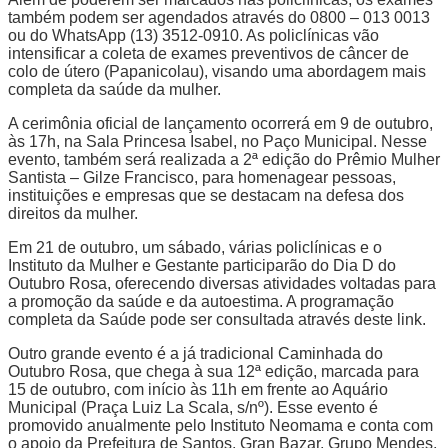
também podem ser agendados através do 0800 – 013 0013
ou do WhatsApp (13) 3512-0910. As policlínicas vão
intensificar a coleta de exames preventivos de câncer de
colo de útero (Papanicolau), visando uma abordagem mais
completa da saúde da mulher.
A cerimônia oficial de lançamento ocorrerá em 9 de outubro,
às 17h, na Sala Princesa Isabel, no Paço Municipal. Nesse
evento, também será realizada a 2ª edição do Prêmio Mulher
Santista – Gilze Francisco, para homenagear pessoas,
instituições e empresas que se destacam na defesa dos
direitos da mulher.
Em 21 de outubro, um sábado, várias policlínicas e o
Instituto da Mulher e Gestante participarão do Dia D do
Outubro Rosa, oferecendo diversas atividades voltadas para
a promoção da saúde e da autoestima. A programação
completa da Saúde pode ser consultada através deste link.
Outro grande evento é a já tradicional Caminhada do
Outubro Rosa, que chega à sua 12ª edição, marcada para
15 de outubro, com início às 11h em frente ao Aquário
Municipal (Praça Luiz La Scala, s/nº). Esse evento é
promovido anualmente pelo Instituto Neomama e conta com
o apoio da Prefeitura de Santos, Gran Bazar, Grupo Mendes,