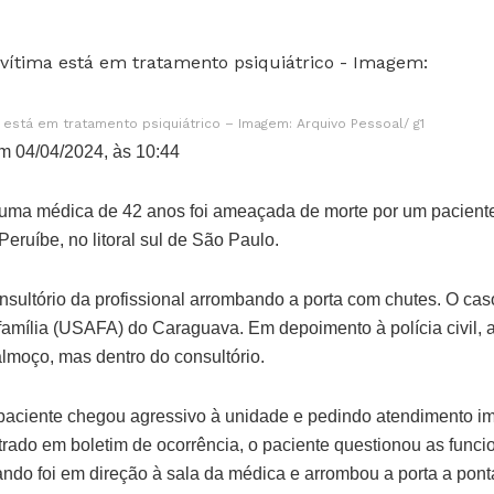
a está em tratamento psiquiátrico – Imagem: Arquivo Pessoal/ g1
m 04/04/2024, às 10:44
), uma médica de 42 anos foi ameaçada de morte por um pacien
ruíbe, no litoral sul de São Paulo.
sultório da profissional arrombando a porta com chutes. O ca
amília (USAFA) do Caraguava. Em depoimento à polícia civil, 
lmoço, mas dentro do consultório.
 paciente chegou agressivo à unidade e pedindo atendimento i
trado em boletim de ocorrência, o paciente questionou as funci
ndo foi em direção à sala da médica e arrombou a porta a pont