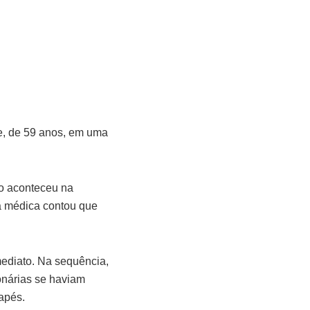
te, de 59 anos, em uma
so aconteceu na
a médica contou que
mediato. Na sequência,
onárias se haviam
apés.