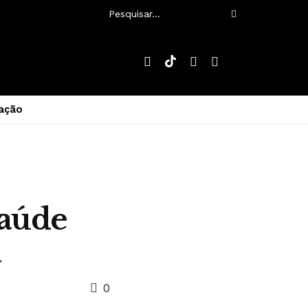
ação
saúde
a
0