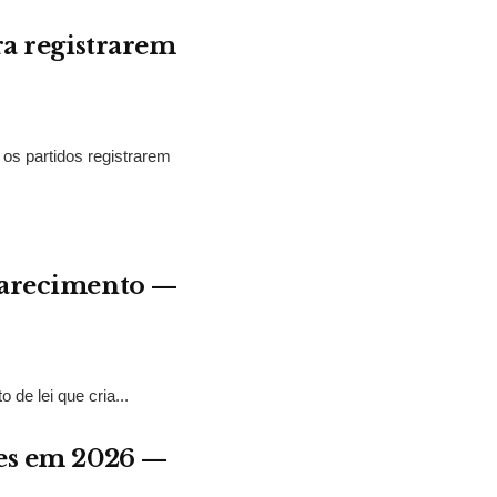
ra registrarem
 os partidos registrarem
aparecimento —
de lei que cria...
res em 2026 —