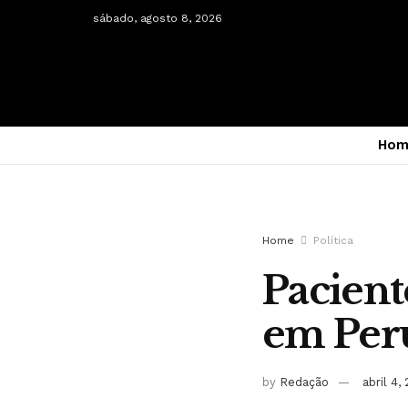
sábado, agosto 8, 2026
Hom
Home
Política
Pacient
em Per
by
Redação
abril 4,