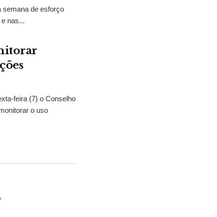
ma semana de esforço
e nas...
nitorar
ições
exta-feira (7) o Conselho
monitorar o uso
*