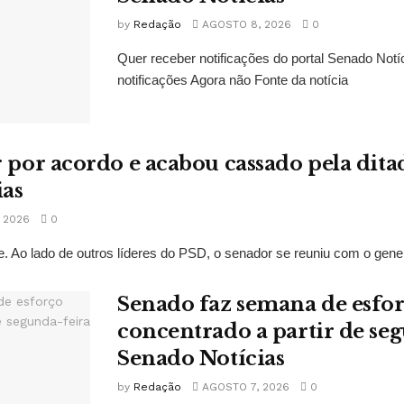
by
Redação
AGOSTO 8, 2026
0
Quer receber notificações do portal Senado Not
notificações Agora não Fonte da notícia
r por acordo e acabou cassado pela dit
ias
 2026
0
. Ao lado de outros líderes do PSD, o senador se reuniu com o gene
Senado faz semana de esfo
concentrado a partir de se
Senado Notícias
by
Redação
AGOSTO 7, 2026
0