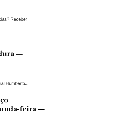
ícias? Receber
adura —
ral Humberto...
rço
gunda-feira —