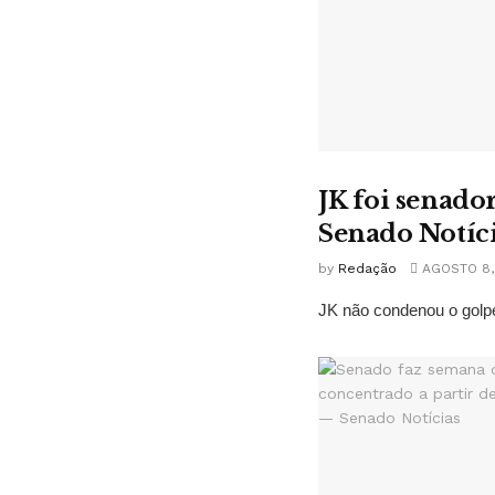
JK foi senado
Senado Notíc
by
Redação
AGOSTO 8,
JK não condenou o golpe