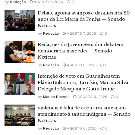
by
Redação
AGOSTO 7, 2026
0
Debate aponta avanços e desafios nos 20
anos da Lei Maria da Penha — Senado
Notícias
by
Redação
AGOSTO 7, 2026
0
Redações do Jovem Senador debatem
democracia nas redes — Senado
Notícias
by
Redação
AGOSTO 6, 2026
0
Intenção de voto em Guarulhos tem
Flávio Bolsonaro, Tarcísio, Marina Silva,
Delegado Mesquita e Guti à frente
by
Marina Roveda
AGOSTO 6, 2026
0
violência e falta de estrutura ameaçam
atendimento à saúde indígena — Senado
Notícias
by
Redação
AGOSTO 6, 2026
0