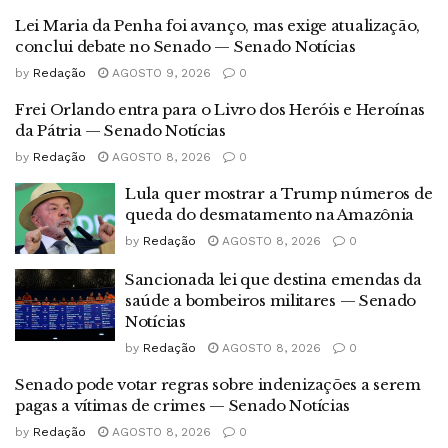
Lei Maria da Penha foi avanço, mas exige atualização,
conclui debate no Senado — Senado Notícias
by
Redação
AGOSTO 9, 2026
0
Frei Orlando entra para o Livro dos Heróis e Heroínas
da Pátria — Senado Notícias
by
Redação
AGOSTO 8, 2026
0
Lula quer mostrar a Trump números de
queda do desmatamento na Amazônia
by
Redação
AGOSTO 8, 2026
0
Sancionada lei que destina emendas da
saúde a bombeiros militares — Senado
Notícias
by
Redação
AGOSTO 8, 2026
0
Senado pode votar regras sobre indenizações a serem
pagas a vítimas de crimes — Senado Notícias
by
Redação
AGOSTO 8, 2026
0