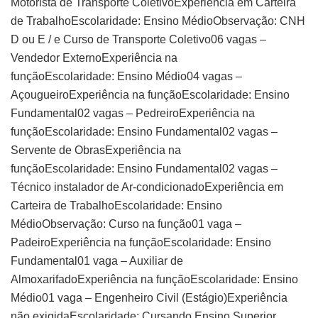
Motorista de Transporte ColetivoExperiência em Carteira
de TrabalhoEscolaridade: Ensino MédioObservação: CNH
D ou E / e Curso de Transporte Coletivo06 vagas –
Vendedor ExternoExperiência na
funçãoEscolaridade: Ensino Médio04 vagas –
AçougueiroExperiência na funçãoEscolaridade: Ensino
Fundamental02 vagas – PedreiroExperiência na
funçãoEscolaridade: Ensino Fundamental02 vagas –
Servente de ObrasExperiência na
funçãoEscolaridade: Ensino Fundamental02 vagas –
Técnico instalador de Ar-condicionadoExperiência em
Carteira de TrabalhoEscolaridade: Ensino
MédioObservação: Curso na função01 vaga –
PadeiroExperiência na funçãoEscolaridade: Ensino
Fundamental01 vaga – Auxiliar de
AlmoxarifadoExperiência na funçãoEscolaridade: Ensino
Médio01 vaga – Engenheiro Civil (Estágio)Experiência
não exigidaEscolaridade: Cursando Ensino Superior