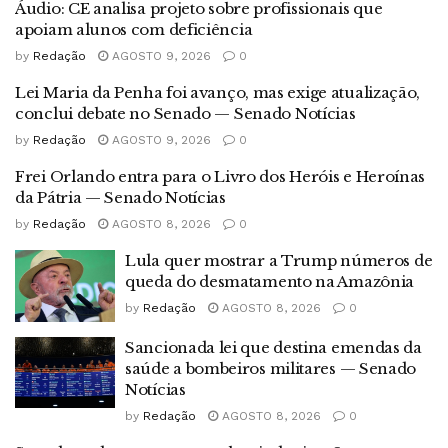
Áudio: CE analisa projeto sobre profissionais que
apoiam alunos com deficiência
by
Redação
AGOSTO 9, 2026
0
Lei Maria da Penha foi avanço, mas exige atualização,
conclui debate no Senado — Senado Notícias
by
Redação
AGOSTO 9, 2026
0
Frei Orlando entra para o Livro dos Heróis e Heroínas
da Pátria — Senado Notícias
by
Redação
AGOSTO 8, 2026
0
Lula quer mostrar a Trump números de
queda do desmatamento na Amazônia
by
Redação
AGOSTO 8, 2026
0
Sancionada lei que destina emendas da
saúde a bombeiros militares — Senado
Notícias
by
Redação
AGOSTO 8, 2026
0