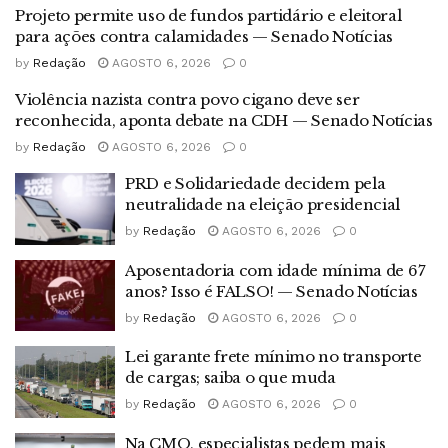
Projeto permite uso de fundos partidário e eleitoral
para ações contra calamidades — Senado Notícias
by
Redação
AGOSTO 6, 2026
0
Violência nazista contra povo cigano deve ser
reconhecida, aponta debate na CDH — Senado Notícias
by
Redação
AGOSTO 6, 2026
0
PRD e Solidariedade decidem pela
neutralidade na eleição presidencial
by
Redação
AGOSTO 6, 2026
0
Aposentadoria com idade mínima de 67
anos? Isso é FALSO! — Senado Notícias
by
Redação
AGOSTO 6, 2026
0
Lei garante frete mínimo no transporte
de cargas; saiba o que muda
by
Redação
AGOSTO 6, 2026
0
Na CMO, especialistas pedem mais