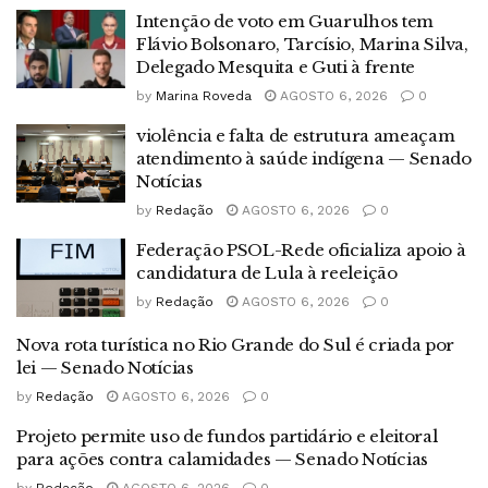
Intenção de voto em Guarulhos tem
Flávio Bolsonaro, Tarcísio, Marina Silva,
Delegado Mesquita e Guti à frente
by
Marina Roveda
AGOSTO 6, 2026
0
violência e falta de estrutura ameaçam
atendimento à saúde indígena — Senado
Notícias
by
Redação
AGOSTO 6, 2026
0
Federação PSOL-Rede oficializa apoio à
candidatura de Lula à reeleição
by
Redação
AGOSTO 6, 2026
0
Nova rota turística no Rio Grande do Sul é criada por
lei — Senado Notícias
by
Redação
AGOSTO 6, 2026
0
Projeto permite uso de fundos partidário e eleitoral
para ações contra calamidades — Senado Notícias
by
Redação
AGOSTO 6, 2026
0