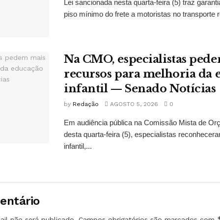
Lei sancionada nesta quarta-feira (5) traz garan
piso mínimo do frete a motoristas no transporte r
Na CMO, especialistas ped
recursos para melhoria da
infantil — Senado Notícias
by
Redação
AGOSTO 5, 2026
0
Em audiência pública na Comissão Mista de Or
desta quarta-feira (5), especialistas reconhec
infantil,...
entário
il não será publicado.
Campos obrigatórios são marcados com