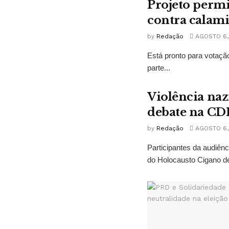
Projeto permi
contra calam
by
Redação
AGOSTO 6,
Está pronto para votação
parte...
Violência naz
debate na CD
by
Redação
AGOSTO 6,
Participantes da audiê
do Holocausto Cigano de