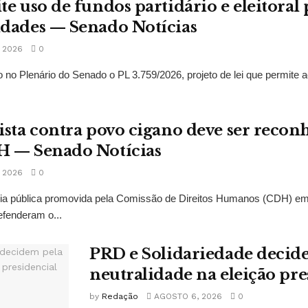
te uso de fundos partidário e eleitoral 
idades — Senado Notícias
 2026
0
 no Plenário do Senado o PL 3.759/2026, projeto de lei que permite a
ista contra povo cigano deve ser recon
H — Senado Notícias
 2026
0
ncia pública promovida pela Comissão de Direitos Humanos (CDH) e
fenderam o...
PRD e Solidariedade decid
neutralidade na eleição pre
by
Redação
AGOSTO 6, 2026
0