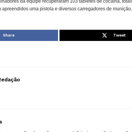
lhadores da equipe recuperaram 103 tabletes de cocaína, total
m apreendidos uma pistola e diversos carregadores de munição.
Share
Tweet
Redação
s