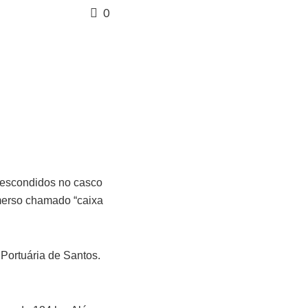
0
s escondidos no casco
merso chamado “caixa
Portuária de Santos.