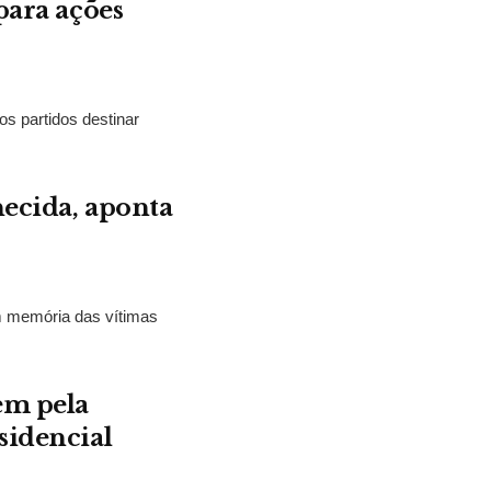
para ações
os partidos destinar
hecida, aponta
m memória das vítimas
em pela
sidencial