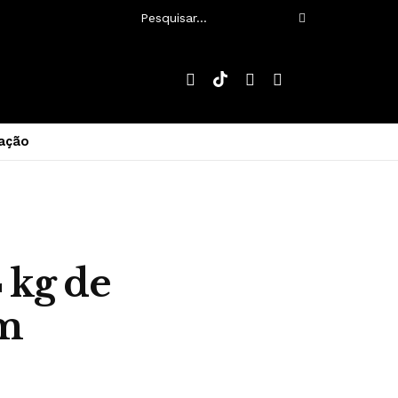
ação
 kg de
em