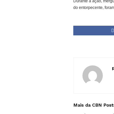
Durante a ação, mergu
do entorpecente, fora
Mais da CBN
Post