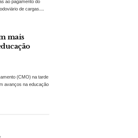
tias ao pagamento do
odoviário de cargas....
em mais
 educação
çamento (CMO) na tarde
eram avanços na educação
*