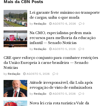
Mais da CBN
Posts
Lei garante frete mínimo no transporte
de cargas; saiba o que muda
by
Redação
AGOSTO 6, 2026
0
Na CMO, especialistas pedem mais
recursos para melhoria da educação
infantil — Senado Notícias
by
Redação
AGOSTO 5, 2026
0
CRE quer esforço conjunto para combater restrições
da União Europeia à carne brasileira — Senado
Notícias
by
Redação
AGOSTO 5, 2026
0
Atitude irresponsável, diz Lula após
revogação de visto de embaixadora
by
Redação
AGOSTO 5, 2026
0
Nova lei cria rota turística Vale da