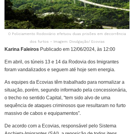
O Policiamento Rodoviário efetuou duas prisões em decorrência
dos furtos – Imagem: Divulgação/ Ecovias
Karina Faleiros
Publicado em 12/06/2024, às 12:00
Em abril, os túneis 13 e 14 da Rodovia dos Imigrantes
foram vandalizados e seguem até hoje sem energia.
As equipes da Ecovias têm trabalhado para normalizar a
situação, porém, segundo informado pela concessionária,
o trecho no sentido Capital, “tem sido alvo de uma
sequência de ataques criminosos que resultaram no furto
massivo de cabos e equipamentos”.
De acordo com a Ecovias, responsável pelo Sistema
Anchieta-Imigrantes (SAI), a reposição de todos itens