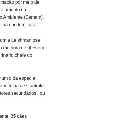
irmação por meio de
tratamento na
io Ambiente (Semam),
nina não tem cura.
 com a Leishmaniose
uma melhora de 60% em
rinário chefe do
omum o da espécie
tendência de Controle
tores secundários’, ou
ente, 35 cães