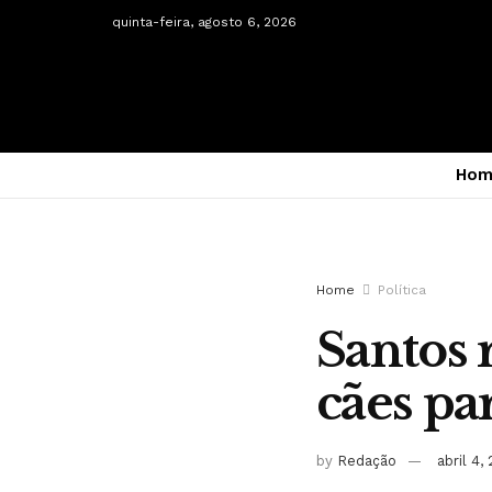
quinta-feira, agosto 6, 2026
Hom
Home
Política
Santos 
cães pa
by
Redação
abril 4,