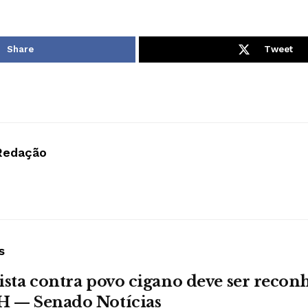
Share
Tweet
Redação
s
ista contra povo cigano deve ser recon
H — Senado Notícias