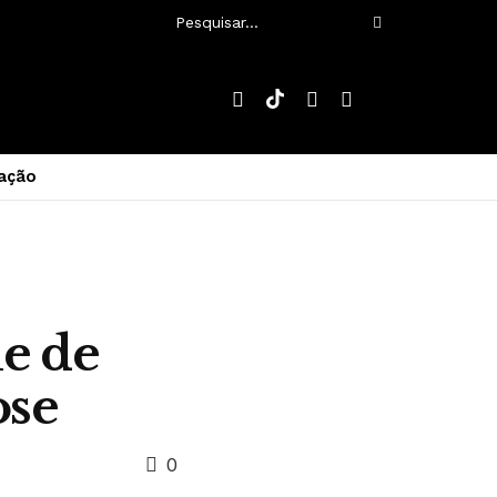
ação
ue de
ose
0