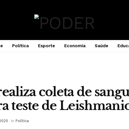
e
Política
Esporte
Economia
Saúde
Educ
realiza coleta de sang
ra teste de Leishmani
 2025
in
Política