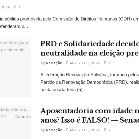
 2026
0
ncia pública promovida pela Comissão de Direitos Humanos (CDH) e
fenderam o...
PRD e Solidariedade decid
neutralidade na eleição pre
by
Redação
AGOSTO 6, 2026
0
A federação Renovação Solidária, formada pelos 
Partido da Renovação Democrática (PRD), reali
nesta quarta-feira (5)...
Aposentadoria com idade 
anos? Isso é FALSO! — Sena
by
Redação
AGOSTO 6, 2026
0