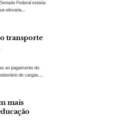
 Senado Federal estaria
e elevaria...
o transporte
a
tias ao pagamento do
odoviário de cargas....
em mais
 educação