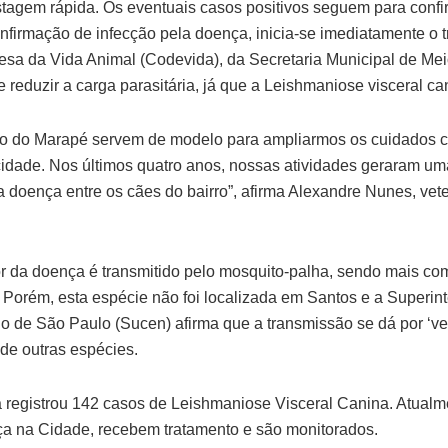
stagem rápida. Os eventuais casos positivos seguem para conf
nfirmação de infecção pela doença, inicia-se imediatamente o 
sa da Vida Animal (Codevida), da Secretaria Municipal de Me
e reduzir a carga parasitária, já que a Leishmaniose visceral ca
rro do Marapé servem de modelo para ampliarmos os cuidados
cidade. Nos últimos quatro anos, nossas atividades geraram 
a doença entre os cães do bairro”, afirma Alexandre Nunes, vete
r da doença é transmitido pelo mosquito-palha, sendo mais c
. Porém, esta espécie não foi localizada em Santos e a Superin
 de São Paulo (Sucen) afirma que a transmissão se dá por ‘ve
de outras espécies.
 registrou 142 casos de Leishmaniose Visceral Canina. Atualm
a na Cidade, recebem tratamento e são monitorados.