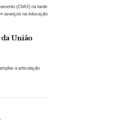
çamento (CMO) na tarde
eram avanços na educação
 da União
mpliar a articulação
*