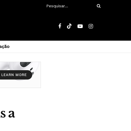
ação
s a