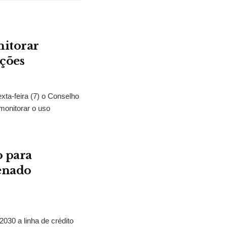
nitorar
ições
exta-feira (7) o Conselho
monitorar o uso
o para
Senado
2030 a linha de crédito