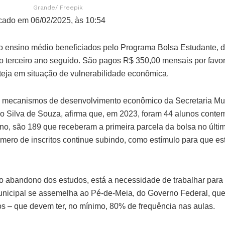
Grande/ Freepik
cado em 06/02/2025, às 10:54
 ensino médio beneficiados pelo Programa Bolsa Estudante, da
 terceiro ano seguido. São pagos R$ 350,00 mensais por favor
teja em situação de vulnerabilidade econômica.
de mecanismos de desenvolvimento econômico da Secretaria Mu
rdo Silva de Souza, afirma que, em 2023, foram 44 alunos cont
o, são 189 que receberam a primeira parcela da bolsa no último
úmero de inscritos continue subindo, como estímulo para que e
 o abandono dos estudos, está a necessidade de trabalhar para 
unicipal se assemelha ao Pé-de-Meia, do Governo Federal, q
s – que devem ter, no mínimo, 80% de frequência nas aulas.