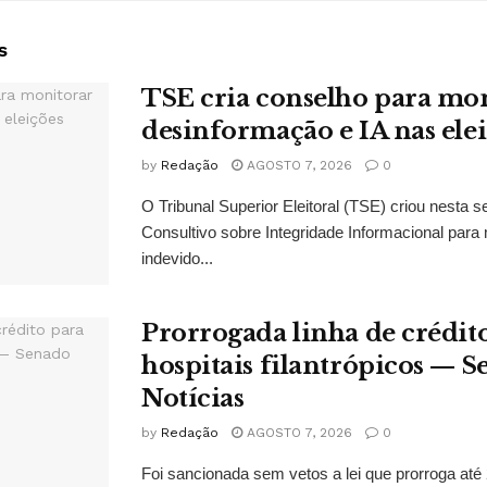
s
TSE cria conselho para mo
desinformação e IA nas ele
by
Redação
AGOSTO 7, 2026
0
O Tribunal Superior Eleitoral (TSE) criou nesta s
Consultivo sobre Integridade Informacional para 
indevido...
Prorrogada linha de crédit
hospitais filantrópicos — 
Notícias
by
Redação
AGOSTO 7, 2026
0
Foi sancionada sem vetos a lei que prorroga até 