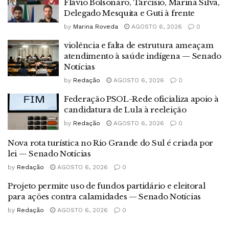
Flávio Bolsonaro, Tarcísio, Marina Silva,
Delegado Mesquita e Guti à frente
by
Marina Roveda
AGOSTO 6, 2026
0
violência e falta de estrutura ameaçam
atendimento à saúde indígena — Senado
Notícias
by
Redação
AGOSTO 6, 2026
0
Federação PSOL-Rede oficializa apoio à
candidatura de Lula à reeleição
by
Redação
AGOSTO 6, 2026
0
Nova rota turística no Rio Grande do Sul é criada por
lei — Senado Notícias
by
Redação
AGOSTO 6, 2026
0
Projeto permite uso de fundos partidário e eleitoral
para ações contra calamidades — Senado Notícias
by
Redação
AGOSTO 6, 2026
0