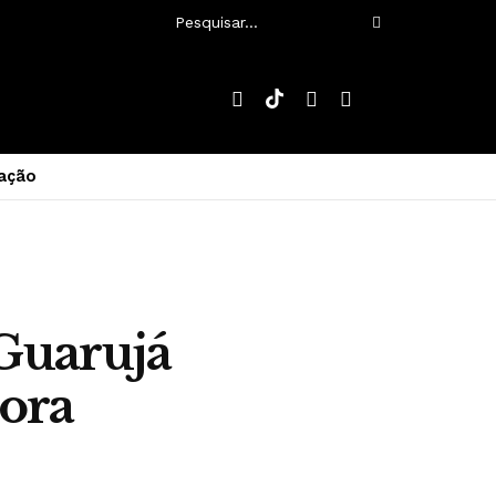
ação
-Guarujá
ora