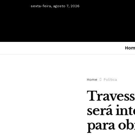
sexta-feira, agosto 7, 2026
Hom
Home
Política
Travess
será in
para ob