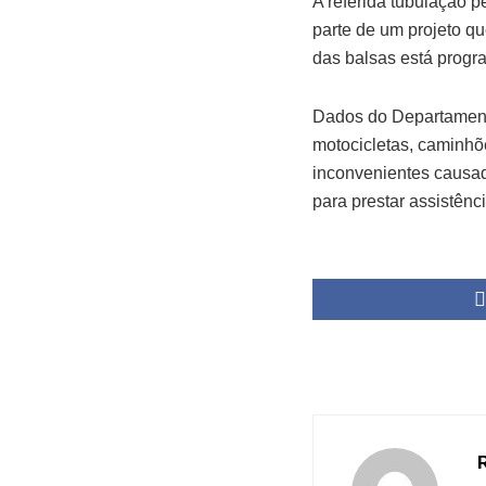
A referida tubulação
parte de um projeto qu
das balsas está progr
Dados do Departamento
motocicletas, caminhõe
inconvenientes causad
para prestar assistênc