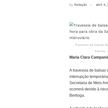
by
Redação
abril 4,
Travessia de balsas B
Sabesp –
Maria Clara Campani
A travessia de balsas 
interrupção temporári
Secretaria de Meio Amb
ocorrerá devido à nec
Bertioga.