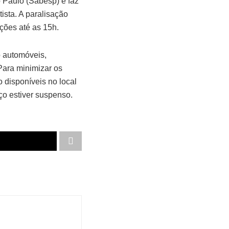
 Paulo (Sabesp) e faz
ista. A paralisação
ções até as 15h.
o automóveis,
 Para minimizar os
 disponíveis no local
ço estiver suspenso.