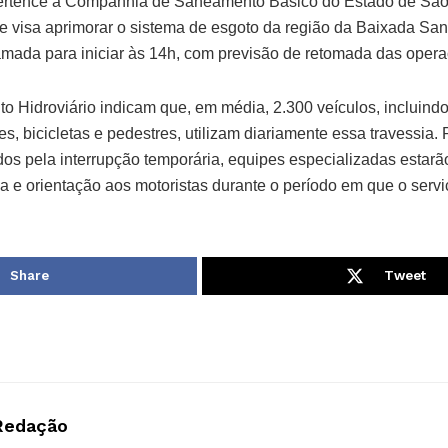
 pertence à Companhia de Saneamento Básico do Estado de São
e visa aprimorar o sistema de esgoto da região da Baixada Sant
amada para iniciar às 14h, com previsão de retomada das opera
 Hidroviário indicam que, em média, 2.300 veículos, incluind
s, bicicletas e pedestres, utilizam diariamente essa travessia.
os pela interrupção temporária, equipes especializadas estarão
ia e orientação aos motoristas durante o período em que o servi
Share
Tweet
Redação