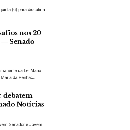
nta (6) para discutir a
safios nos 20
a — Senado
rmanente da Lei Maria
 Maria da Penha:...
r debatem
nado Notícias
ovem Senador e Jovem