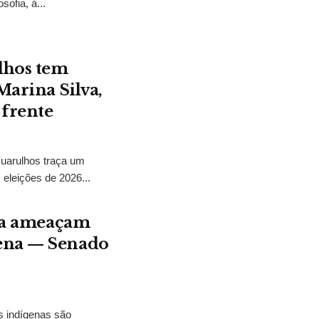
sofia, à...
lhos tem
Marina Silva,
 frente
Guarulhos traça um
 eleições de 2026...
ura ameaçam
gena — Senado
s indígenas são