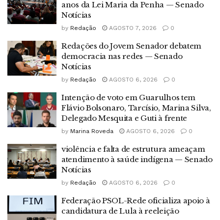
anos da Lei Maria da Penha — Senado
Notícias
by
Redação
AGOSTO 7, 2026
0
Redações do Jovem Senador debatem
democracia nas redes — Senado
Notícias
by
Redação
AGOSTO 6, 2026
0
Intenção de voto em Guarulhos tem
Flávio Bolsonaro, Tarcísio, Marina Silva,
Delegado Mesquita e Guti à frente
by
Marina Roveda
AGOSTO 6, 2026
0
violência e falta de estrutura ameaçam
atendimento à saúde indígena — Senado
Notícias
by
Redação
AGOSTO 6, 2026
0
Federação PSOL-Rede oficializa apoio à
candidatura de Lula à reeleição