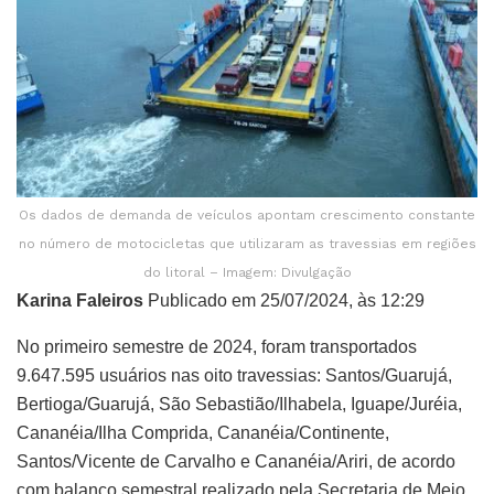
Os dados de demanda de veículos apontam crescimento constante
no número de motocicletas que utilizaram as travessias em regiões
do litoral – Imagem: Divulgação
Karina Faleiros
Publicado em 25/07/2024, às 12:29
No primeiro semestre de 2024, foram transportados
9.647.595 usuários nas oito travessias: Santos/Guarujá,
Bertioga/Guarujá, São Sebastião/Ilhabela, Iguape/Juréia,
Cananéia/Ilha Comprida, Cananéia/Continente,
Santos/Vicente de Carvalho e Cananéia/Ariri, de acordo
com balanço semestral realizado pela Secretaria de Meio