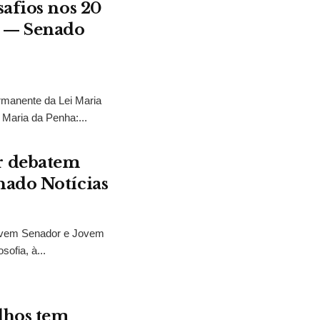
safios nos 20
a — Senado
rmanente da Lei Maria
 Maria da Penha:...
r debatem
nado Notícias
ovem Senador e Jovem
sofia, à...
lhos tem