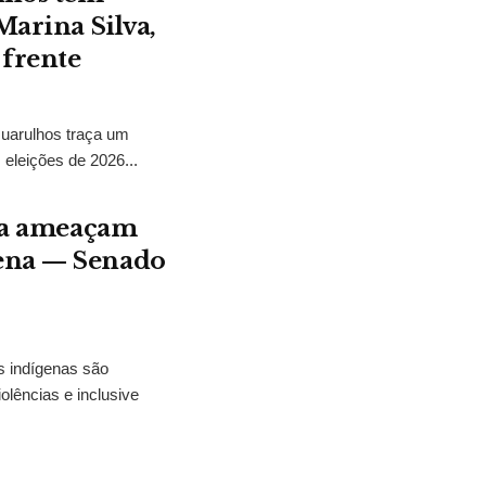
Marina Silva,
 frente
Guarulhos traça um
 eleições de 2026...
ura ameaçam
gena — Senado
s indígenas são
olências e inclusive