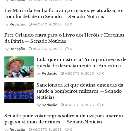
Lei Maria da Penha foi avanço, mas exige atualização,
conclui debate no Senado — Senado Notícias
by
Redação
AGOSTO 9, 2026
0
Frei Orlando entra para o Livro dos Heróis e Heroínas
da Pátria — Senado Notícias
by
Redação
AGOSTO 8, 2026
0
Lula quer mostrar a Trump números de
queda do desmatamento na Amazônia
by
Redação
AGOSTO 8, 2026
0
Sancionada lei que destina emendas da
saúde a bombeiros militares — Senado
Notícias
by
Redação
AGOSTO 8, 2026
0
Senado pode votar regras sobre indenizações a serem
pagas a vítimas de crimes — Senado Notícias
by
Redação
AGOSTO 8, 2026
0