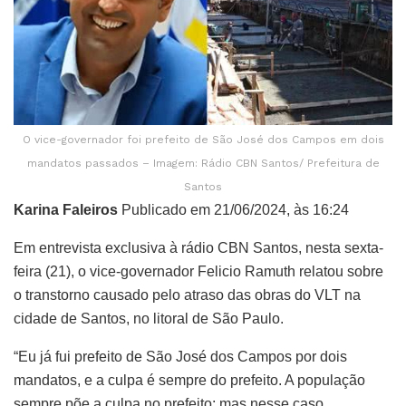
O vice-governador foi prefeito de São José dos Campos em dois
mandatos passados – Imagem: Rádio CBN Santos/ Prefeitura de
Santos
Karina Faleiros
Publicado em 21/06/2024, às 16:24
Em entrevista exclusiva à rádio CBN Santos, nesta sexta-
feira (21), o vice-governador Felicio Ramuth relatou sobre
o transtorno causado pelo atraso das obras do VLT na
cidade de Santos, no litoral de São Paulo.
“Eu já fui prefeito de São José dos Campos por dois
mandatos, e a culpa é sempre do prefeito. A população
sempre põe a culpa no prefeito; mas nesse caso